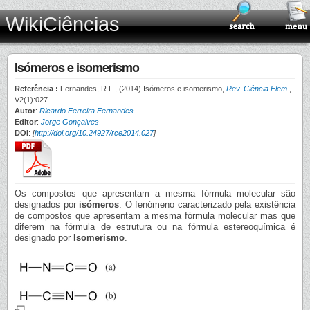
WikiCiências
Isómeros e isomerismo
Referência :
Fernandes, R.F., (2014) Isómeros e isomerismo,
Rev. Ciência Elem.
,
V2(1):027
Autor
:
Ricardo Ferreira Fernandes
Editor
:
Jorge Gonçalves
DOI
:
[
http://doi.org/10.24927/rce2014.027
]
Os compostos que apresentam a mesma fórmula molecular são
designados por
isómeros
. O fenómeno caracterizado pela existência
de compostos que apresentam a mesma fórmula molecular mas que
diferem na fórmula de estrutura ou na fórmula estereoquímica é
designado por
Isomerismo
.