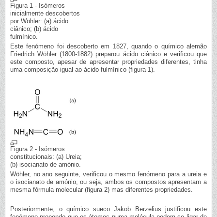
Figura 1 - Isómeros
inicialmente descobertos
por Wöhler: (a) ácido
ciânico; (b) ácido
fulmínico.
Este fenómeno foi descoberto em 1827, quando o químico alemão
Friedrich Wöhler (1800-1882) preparou ácido ciânico e verificou que
este composto, apesar de apresentar propriedades diferentes, tinha
uma composição igual ao ácido fulmínico (figura 1).
Figura 2 - Isómeros
constitucionais: (a) Ureia;
(b) isocianato de amónio.
Wöhler, no ano seguinte, verificou o mesmo fenómeno para a ureia e
o isocianato de amónio, ou seja, ambos os compostos apresentam a
mesma fórmula molecular (figura 2) mas diferentes propriedades.
Posteriormente, o químico sueco Jakob Berzelius justificou este
fenómeno propondo que os átomos numa molécula podem-se ligar de