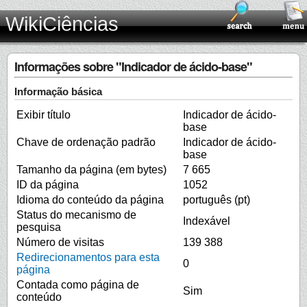
WikiCiências
Informações sobre "Indicador de ácido-base"
Informação básica
Exibir título
Indicador de ácido-
base
Chave de ordenação padrão
Indicador de ácido-
base
Tamanho da página (em bytes)
7 665
ID da página
1052
Idioma do conteúdo da página
português (pt)
Status do mecanismo de
Indexável
pesquisa
Número de visitas
139 388
Redirecionamentos para esta
0
página
Contada como página de
Sim
conteúdo