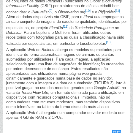
de conjuntos de dados (
datasets
) publicados no
Global Biodiversity
Information Facility
(GBIF) por plataformas de ciência cidadã bem
[9]
[10]
[11]
conhecidas: o
iNaturalist
, o
Observation.org
e o
Pl@ntNet
.
Além de dados disponíveis via GBIF, para o
FloraLens
empregamos
ainda o conjunto de imagens de excelente qualidade, identificadas por
[12]
especialistas, do projeto
FloraOn
da
Sociedade Portuguesa de
Botânica
. Para o Lepilens e Mothlens foram utilizados outros
repositórios com fotografias para as quais a classificação havia sido
[13]
validada por especialistas, em particular o Lusoborboletas
.
A aplicação
Web
do
Biolens
alberga os modelos supracitados para
identificar de forma automática imagens de animais ou plantas
submetidas por utilizadores. Para cada imagem, a aplicação
selecionada gera uma lista de sugestões de identificação ordenadas
por ordem decrescente de confiança. Estes resultados são
apresentados aos utilizadores numa página web gerada
dinamicamente e guardados numa base de dados no servidor,
juntamente com a imagem e a data de submissão (FIGURA 3). Isto é
possível graças ao uso dos modelos gerados pelo
Google AutoML
na
variante
TensorFlow Lite
, um formato otimizado para a utilização em
dispositivos com recursos computacionais limitados, não só
computadores com recursos modestos, mas também dispositivos
como telemóveis ou tablets da forma discutida mais abaixo.
A aplicação
Web
é albergada num computador servidor modesto com
apenas 4 GB de RAM e 2 CPUs.