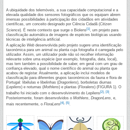
A ubiquidade dos telemóveis, a sua capacidade computacional e a
elevada qualidade dos sensores fotográﬁcos que os equipam abrem
imensas possibilidades à participação dos cidadãos em atividades
cientíﬁcas, um conceito designado por Ciência Cidadã (
Citizen
[1]
Science
). É neste contexto que surge o Biolens
, um projeto para
classiﬁcação automática de imagens de espécies biológicas usando
técnicas de inteligência artiﬁcial.
A aplicação
Web
desenvolvida pelo projeto sugere uma identificação
taxonómica para um animal ou planta cuja fotografia é carregada pelo
utilizador. Assim, um utilizador pode não só recolher informação
relevante sobre uma espécie (por exemplo, fotografia, data, local),
mas tem também a possibilidade de saber, em geral com um grau de
confiança elevado, qual o nome científico do animal ou planta que
acabou de registar. Atualmente, a aplicação inclui modelos de
classificação para diferentes grupos taxonómicos da fauna e flora de
Portugal: libélulas e libelinhas (
Dragonlens
), borboletas diurnas
(
Lepilens
) e noturnas (
Mothlens
) e plantas (
Floralens
) (FIGURA 1). O
[2]
,
[3]
trabalho foi iniciado com o desenvolvimento do Lepilens
.
Posteriormente, foram desenvolvidos o
Mothlens
,
DragonLens
, e,
[4]
,
[5]
mais recentemente, o
FloraLens
.