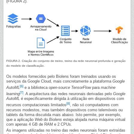
(FIGURA 2).
FIGURA 2. Criação do conjunto de treino, treino da rede neuronal profunda e geração
do modelo de classiﬁcação.
Os modelos fornecidos pelo Biolens foram treinados usando os
serviços da Google Cloud, mais concretamente a plataforma
Google
[6]
AutoML
e a biblioteca
open-source TensorFlow
para
machine
[7]
learning
. A arquitectura das redes neuronais derivadas pelo
Google
AutoML
é especificamente dirigida à utilização em dispositivos com
[8]
recursos computacionais limitados
, não só computadores com
recursos modestos, mas também dispositivos como telemóveis ou
tablets da forma discutida mais abaixo. Isto permite, por exemplo,
que a aplicação
Web
do
Biolens
esteja alojada numa máquina virtual
com apenas 4 GB de RAM e 2 CPUs.
As imagens utilizadas no treino das redes neuronais foram extraídas