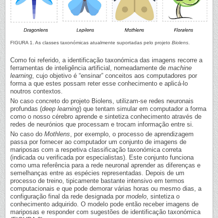
FIGURA 1. As classes taxonómicas atualmente suportadas pelo projeto
Biolens
.
Como foi referido, a identificação taxonómica das imagens recorre a
ferramentas de inteligência artificial, nomeadamente de
machine
learning
, cujo objetivo é “ensinar” conceitos aos computadores por
forma a que estes possam reter esse conhecimento e aplicá-lo
noutros contextos.
No caso concreto do projeto Biolens, utilizam-se redes neuronais
profundas (
deep learning
) que tentam simular em computador a forma
como o nosso cérebro aprende e sintetiza conhecimento através de
redes de neurónios que processam e trocam informação entre si.
No caso do
Mothlens
, por exemplo, o processo de aprendizagem
passa por fornecer ao computador um conjunto de imagens de
mariposas com a respetiva classificação taxonómica correta
(indicada ou verificada por especialistas). Este conjunto funciona
como uma referência para a rede neuronal aprender as diferenças e
semelhanças entre as espécies representadas. Depois de um
processo de treino, tipicamente bastante intensivo em termos
computacionais e que pode demorar várias horas ou mesmo dias, a
configuração final da rede designada por
modelo
, sintetiza o
conhecimento adquirido. O modelo pode então receber imagens de
mariposas e responder com sugestões de identificação taxonómica