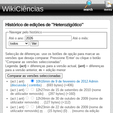
WikiCiências
Histórico de edições de "Heterozigótico"
Navegar pelo histórico
Até o ano:
Até o mês:
Selecção de diferenças: use os botões de opção para marcar as
versões que deseja comparar. Pressione 'Enter' ou clique o botão
"Comparar as versões seleccionadas".
Legenda:
(act)
= diferenças para a versão actual,
(ant)
= diferenças
para a versão anterior,
m
= edição menor
(act | ant)
10h16min de 9 de fevereiro de 2012
‎
Admin
(
discussão
|
contribs
)
‎
. .
(693 bytes)
(+406)
(act | ant)
12h27min de 15 de setembro de 2010
‎
(nome
de utilizador removido)
‎
. .
(287 bytes)
(+160)
(act | ant)
12h34min de 30 de outubro de 2009
‎
(nome de
utilizador removido)
‎
. .
(127 bytes)
(+112)
(act | ant)
14h23min de 22 de outubro de 2009
‎
(nome de
utilizador removido)
‎
m
. .
(15 bytes)
(0)
‎
. .
(resumo da edição