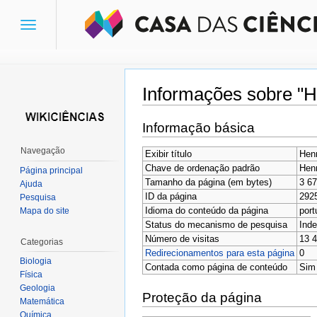
Toggle
navigation
Informações sobre "
Ir para:
navegação
,
pesquisa
Informação básica
Navegação
Exibir título
Hen
Chave de ordenação padrão
Hen
Página principal
Tamanho da página (em bytes)
3 6
Ajuda
ID da página
292
Pesquisa
Idioma do conteúdo da página
port
Mapa do site
Status do mecanismo de pesquisa
Inde
Número de visitas
13 
Categorias
Redirecionamentos para esta página
0
Biologia
Contada como página de conteúdo
Sim
Física
Geologia
Proteção da página
Matemática
Química