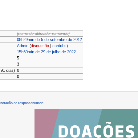
(nome de utilizador removido)
08h29min de 5 de setembro de 2012
Admin
(
discussão
|
contribs
)
15h50min de 29 de julho de 2022
5
3
91 dias)
0
0
neração de responsabilidade