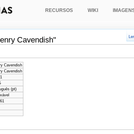
RECURSOS
WIKI
IMAGEN
Le
Henry Cavendish"
ry Cavendish
ry Cavendish
71
5
uguês (pt)
xável
461