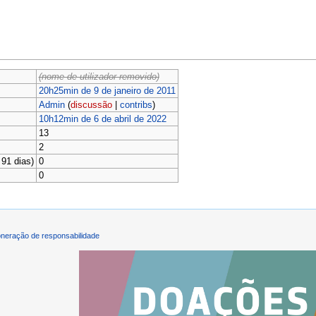
(nome de utilizador removido)
20h25min de 9 de janeiro de 2011
Admin
(
discussão
|
contribs
)
10h12min de 6 de abril de 2022
13
2
91 dias)
0
0
neração de responsabilidade