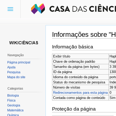
Toggle
navigation
Informações sobre "Ha
Ir para:
navegação
,
pesquisa
Informação básica
Navegação
Exibir título
Hapl
Chave de ordenação padrão
Hapl
Página principal
Tamanho da página (em bytes)
3 3
Ajuda
ID da página
130
Pesquisa
Idioma do conteúdo da página
port
Mapa do site
Status do mecanismo de pesquisa
Inde
Número de visitas
39 
Categorias
Redirecionamentos para esta página
0
Biologia
Contada como página de conteúdo
Sim
Física
Geologia
Proteção da página
Matemática
Química