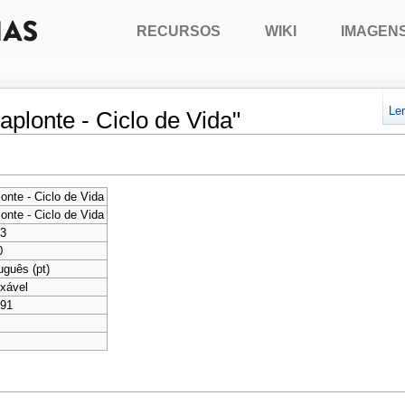
RECURSOS
WIKI
IMAGEN
Le
plonte - Ciclo de Vida"
onte - Ciclo de Vida
onte - Ciclo de Vida
93
0
uguês (pt)
xável
991