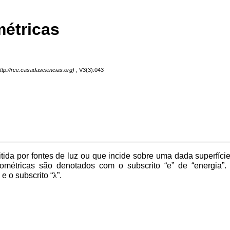
étricas
, V3(3):043
tida por fontes de luz ou que incide sobre uma dada superfíci
iométricas são denotados com o subscrito “e” de “energia
e o subscrito “
λ
”.