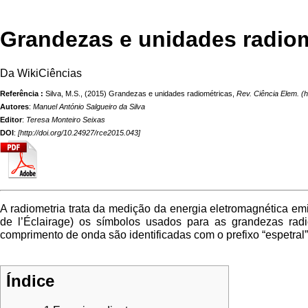
Grandezas e unidades radiom
Da WikiCiências
Referência :
Silva, M.S., (2015) Grandezas e unidades radiométricas,
Rev. Ciência Elem.
Autores
:
Manuel António Salgueiro da Silva
Editor
:
Teresa Monteiro Seixas
DOI
:
[
http://doi.org/10.24927/rce2015.043
]
A radiometria trata da medição da energia eletromagnética emi
de l’Éclairage) os símbolos usados para as grandezas rad
comprimento de onda são identificadas com o prefixo “espetral” 
Índice