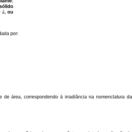
ante:
sólido
r
, ou
dada por:
de de área, correspondendo à irradiância na nomenclatura da