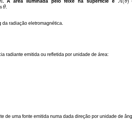
. A área iluminada pelo feixe na superfície é
.
g da radiação eletromagnética.
ia radiante emitida ou refletida por unidade de área:
nte de uma fonte emitida numa dada direção por unidade de âng