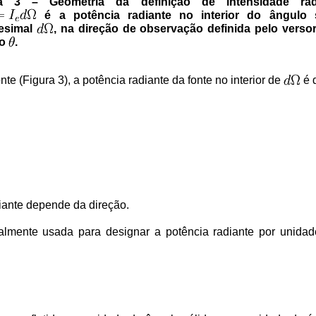
ra 3 – Geometria da definição de intensidade radi
é a potência radiante no interior do ângulo 
tesimal
, na direção de observação definida pelo verso
lo
.
te (Figura 3), a potência radiante da fonte no interior de
é 
diante depende da direção.
ralmente usada para designar a potência radiante por unida