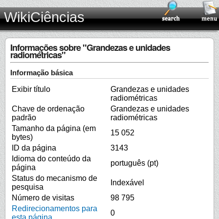
WikiCiências
Informações sobre "Grandezas e unidades
radiométricas"
Informação básica
Exibir título
Grandezas e unidades
radiométricas
Chave de ordenação
Grandezas e unidades
padrão
radiométricas
Tamanho da página (em
15 052
bytes)
ID da página
3143
Idioma do conteúdo da
português (pt)
página
Status do mecanismo de
Indexável
pesquisa
Número de visitas
98 795
Redirecionamentos para
0
esta página