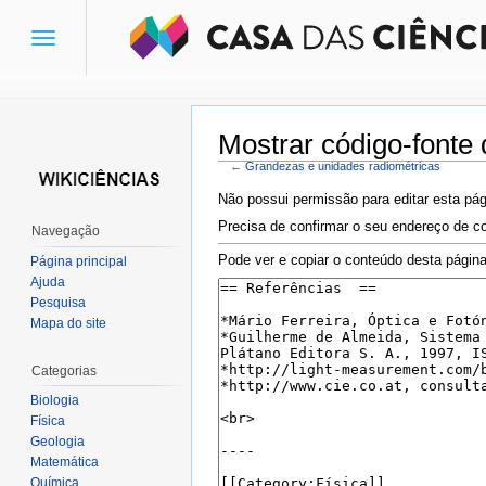
Toggle
navigation
Mostrar código-fonte
←
Grandezas e unidades radiométricas
Ir para:
navegação
,
pesquisa
Não possui permissão para editar esta pág
Precisa de confirmar o seu endereço de co
Navegação
Pode ver e copiar o conteúdo desta página
Página principal
Ajuda
Pesquisa
Mapa do site
Categorias
Biologia
Física
Geologia
Matemática
Química