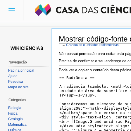
Toggle
navigation
Mostrar código-fonte
←
Grandezas e unidades radiométricas
Ir para:
navegação
,
pesquisa
Não possui permissão para editar esta pág
Precisa de confirmar o seu endereço de co
Navegação
Pode ver e copiar o conteúdo desta página
Página principal
Ajuda
Pesquisa
Mapa do site
Categorias
Biologia
Física
Geologia
Matemática
Química