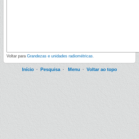
Voltar para
Grandezas e unidades radiométricas
.
Início
·
Pesquisa
·
Menu
·
Voltar ao topo