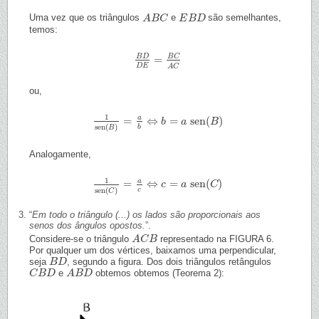
Uma vez que os triângulos
e
são semelhantes,
A
A
B
B
C
C
E
E
B
B
D
D
temos:
B
C
B
D
=
B
D
D
E
=
B
C
A
C
D
E
A
C
ou,
1
a
=
⇔
=
sen
(
)
1
sen
(
B
)
=
a
b
⇔
b
=
a
b
sen
(
a
B
)
B
sen
(
)
b
B
Analogamente,
1
a
=
⇔
=
sen
(
)
1
sen
(
C
)
=
a
c
⇔
c
=
a
c
sen
(
a
C
)
C
sen
(
)
c
C
“
Em todo o triângulo (...) os lados são proporcionais aos
senos dos ângulos opostos.
”.
Considere-se o triângulo
representado na FIGURA 6.
A
A
C
C
B
B
Por qualquer um dos vértices, baixamos uma perpendicular,
seja
, segundo a figura. Dos dois triângulos retângulos
B
B
D
D
e
obtemos obtemos (Teorema 2):
C
C
B
B
D
D
A
A
B
B
D
D