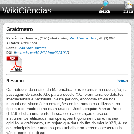
WikiCiências
Grafómetro
Referência :
Faria, A., (2023)
Grafómetro,
,
Rev. Ciência Elem.
, V11(3):002
Autores
:
Alzira Faria
Editor
:
João Nuno Tavares
DOI
:
[
https://doi.org/10.24927/rce2023.002
]
Resumo
[
editar
]
Os métodos de ensino da Matemática e as reformas na educação, na
passagem do século XIX para o século XX, foram tema de debates
internacionais e nacionais. Neste período, encontravam-se nos
manuais de Matemática descrições de instrumentos utilizados na
época e do modo como eram usados. José Joaquim Manso-Preto
(1823), dedica uma parte da sua obra à descrição e uso de
instrumentos utilizados nas operações trigonométricas e, na sua
opinião, o grafómetro, um objeto que data do fim do século XVI, é um
dos principais instrumentos para trabalhar no terreno apresentando
vários exemplos disso.