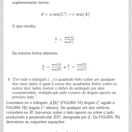
suplementares temos:
=
sen
(
)
=
sen
(
)
d
d
=
a
sen
a
(
C
)
=
c
C
sen
(
A
c
)
A
O que resulta,
sen
(
)
A
a
=
.
a
c
=
sen
(
A
)
sen
(
C
)
sen
(
)
c
C
Da mesma forma obtemos,
sen
(
)
sen
(
)
A
B
a
b
=
=
e
.
a
b
=
sen
(
A
)
sen
(
B
b
c
)
=
sen
(
B
)
sen
(
C
)
sen
(
)
sen
(
)
c
b
B
C
“
Em todo o triângulo (...) o quadrado feito sobre um qualquer
dos seus lados é igual à soma dos quadrados feitos sobre os
outros dois lados menos o dobro do retângulo por eles
compreendido, multiplicado pelo coseno do ângulo oposto ao
primeiro lado.
”.
Considere-se o triângulo
(FIGURA 7A) ângulo
agudo e
A
A
B
B
C
C
C
C
FIGURA 7B) ângulo
obtuso). De qualquer um dos vértices,
C
C
considere-se
, baixamos sobre o lado oposto ou sobre o lado
B
B
produzindo a perpendicular
, designada por
. Da FIGURA 7B)
B
B
D
D
d
d
derivamos as seguintes equações: