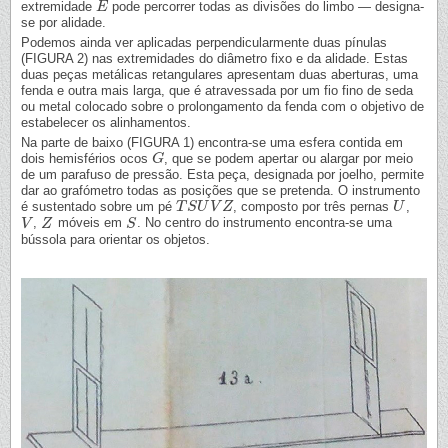
extremidade
pode percorrer todas as divisões do limbo — designa-
E
E
se por alidade.
Podemos ainda ver aplicadas perpendicularmente duas pínulas
(FIGURA 2) nas extremidades do diâmetro fixo e da alidade. Estas
duas peças metálicas retangulares apresentam duas aberturas, uma
fenda e outra mais larga, que é atravessada por um fio fino de seda
ou metal colocado sobre o prolongamento da fenda com o objetivo de
estabelecer os alinhamentos.
Na parte de baixo (FIGURA 1) encontra-se uma esfera contida em
dois hemisférios ocos
, que se podem apertar ou alargar por meio
G
G
de um parafuso de pressão. Esta peça, designada por joelho, permite
dar ao grafómetro todas as posições que se pretenda. O instrumento
é sustentado sobre um pé
, composto por três pernas
,
T
T
S
S
U
U
V
V
Z
Z
U
U
,
móveis em
. No centro do instrumento encontra-se uma
V
V
Z
Z
S
S
bússola para orientar os objetos.