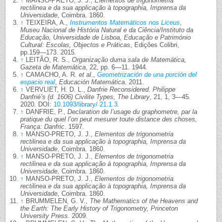
↑
MANSO-PRETO, J. J.,
Elementos de trigonometria
rectilinea e da sua applicação à topographia, Imprensa da
Universidade
, Coimbra. 1860.
↑
TEIXEIRA, A.,
Instrumentos Matemáticos nos Liceus
,
Museu Nacional de História Natural e da Ciência/Instituto da
Educação, Universidade de Lisboa, Educação e Património
Cultural: Escolas, Objectos e Práticas
, Edições Colibri,
pp.159—173. 2015.
↑
LEITÃO, R. S.,
Organização duma sala de Matemática,
Gazeta de Matemática
, 22, pp. 6—11. 1944.
↑
CAMACHO, A. R.
et al.
,
Geometrización de una porción del
espacio real
,
Educación Matemática
. 2011.
↑
VERVLIET, H. D. L.,
Danfrie Reconsidered. Philippe
Danfrié’s (d. 1606) Civilite Types, The Library
, 21, 1, 3—45.
2020. DOI:
10.1093/library/ 21.1.3
.
↑
DANFRIE, P.,
Declaration de l’usage du graphometre, par la
pratique du quel l’on peut mesurer toute distance des choses,
França: Danfric
. 1597.
↑
MANSO-PRETO, J. J.,
Elementos de trigonometria
rectilinea e da sua applicação à topographia, Imprensa da
Universidade
, Coimbra. 1860.
↑
MANSO-PRETO, J. J.,
Elementos de trigonometria
rectilinea e da sua applicação à topographia, Imprensa da
Universidade
, Coimbra. 1860.
↑
MANSO-PRETO, J. J.,
Elementos de trigonometria
rectilinea e da sua applicação à topographia, Imprensa da
Universidade
, Coimbra. 1860.
↑
BRUMMELEN, G. V.,
The Mathematics of the Heavens and
the Earth: The Early History of Trigonometry, Princeton
University Press.
2009.