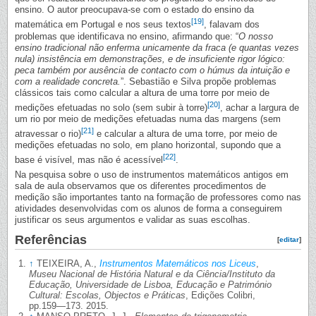
ensino. O autor preocupava-se com o estado do ensino da
[19]
matemática em Portugal e nos seus textos
, falavam dos
problemas que identificava no ensino, afirmando que: “
O nosso
ensino tradicional não enferma unicamente da fraca (e quantas vezes
nula) insistência em demonstrações, e de insuficiente rigor lógico:
peca também por ausência de contacto com o húmus da intuição e
com a realidade concreta.
”. Sebastião e Silva propõe problemas
clássicos tais como calcular a altura de uma torre por meio de
[20]
medições efetuadas no solo (sem subir à torre)
, achar a largura de
um rio por meio de medições efetuadas numa das margens (sem
[21]
atravessar o rio)
e calcular a altura de uma torre, por meio de
medições efetuadas no solo, em plano horizontal, supondo que a
[22]
base é visível, mas não é acessível
.
Na pesquisa sobre o uso de instrumentos matemáticos antigos em
sala de aula observamos que os diferentes procedimentos de
medição são importantes tanto na formação de professores como nas
atividades desenvolvidas com os alunos de forma a conseguirem
justificar os seus argumentos e validar as suas escolhas.
Referências
[
editar
]
↑
TEIXEIRA, A.,
Instrumentos Matemáticos nos Liceus
,
Museu Nacional de História Natural e da Ciência/Instituto da
Educação, Universidade de Lisboa, Educação e Património
Cultural: Escolas, Objectos e Práticas
, Edições Colibri,
pp.159—173. 2015.