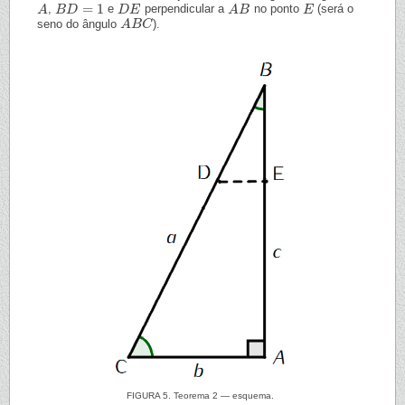
=
1
,
e
perpendicular a
no ponto
(será o
A
A
B
B
D
D
=
1
D
D
E
E
A
A
B
B
E
E
seno do ângulo
).
A
A
B
B
C
C
FIGURA 5. Teorema 2 — esquema.