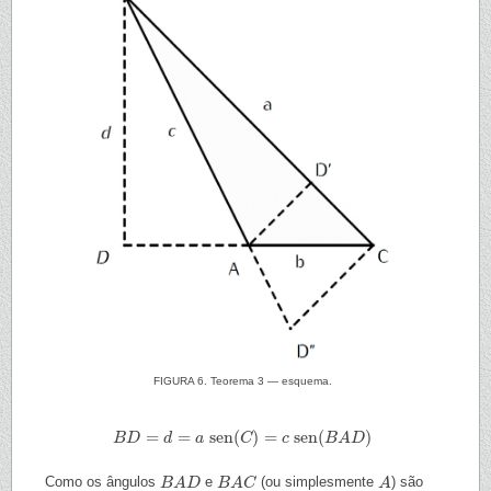
FIGURA 6. Teorema 3 — esquema.
=
=
sen
(
)
=
sen
(
)
B
B
D
D
=
d
=
a
d
sen
(
C
a
)
=
c
sen
C
(
B
A
D
)
c
B
A
D
Como os ângulos
e
(ou simplesmente
) são
B
B
A
A
D
D
B
B
A
A
C
C
A
A