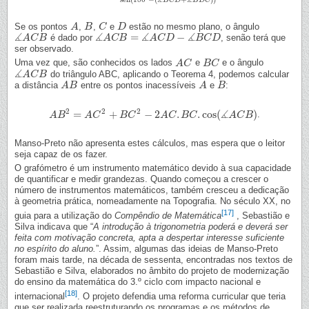
Se os pontos
,
,
e
estão no mesmo plano, o ângulo
A
A
B
B
C
C
D
D
∡
∡
∡
∡
=
−
é dado por
, senão terá que
∡
A
A
C
C
B
B
∡
A
A
C
C
B
B
=
∡
A
C
D
A
−
C
∡
D
B
C
D
B
C
D
ser observado.
Uma vez que, são conhecidos os lados
e
e o ângulo
A
A
C
C
B
B
C
C
∡
do triângulo ABC, aplicando o Teorema 4, podemos calcular
∡
A
A
C
C
B
B
a distância
entre os pontos inacessíveis
e
:
A
A
B
B
A
A
B
B
∡
2
2
2
=
+
−
2
.
.
cos
(
)
.
A
A
B
B
2
=
A
C
2
A
+
C
B
C
2
−
2
B
A
C
C
.
B
C
.
cos
A
(
C
∡
A
B
C
C
B
)
A
C
B
Manso-Preto não apresenta estes cálculos, mas espera que o leitor
seja capaz de os fazer.
O grafómetro é um instrumento matemático devido à sua capacidade
de quantificar e medir grandezas. Quando começou a crescer o
número de instrumentos matemáticos, também cresceu a dedicação
à geometria prática, nomeadamente na Topografia. No século XX, no
[17]
guia para a utilização do
Compêndio de Matemática
, Sebastião e
Silva indicava que “
A introdução à trigonometria poderá e deverá ser
feita com motivação concreta, apta a despertar interesse suficiente
no espírito do aluno.
”. Assim, algumas das ideias de Manso-Preto
foram mais tarde, na década de sessenta, encontradas nos textos de
Sebastião e Silva, elaborados no âmbito do projeto de modernização
do ensino da matemática do 3.º ciclo com impacto nacional e
[18]
internacional
. O projeto defendia uma reforma curricular que teria
que ser realizada reestruturando os programas e os métodos de