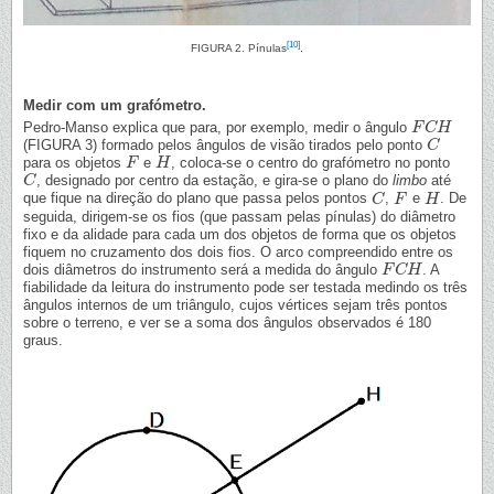
[10]
FIGURA 2. Pínulas
.
Medir com um grafómetro.
Pedro-Manso explica que para, por exemplo, medir o ângulo
F
F
C
C
H
H
(FIGURA 3) formado pelos ângulos de visão tirados pelo ponto
C
C
para os objetos
e
, coloca-se o centro do grafómetro no ponto
F
F
H
H
, designado por centro da estação, e gira-se o plano do
limbo
até
C
C
que fique na direção do plano que passa pelos pontos
,
e
. De
C
C
F
F
H
H
seguida, dirigem-se os fios (que passam pelas pínulas) do diâmetro
fixo e da alidade para cada um dos objetos de forma que os objetos
fiquem no cruzamento dos dois fios. O arco compreendido entre os
dois diâmetros do instrumento será a medida do ângulo
. A
F
F
C
C
H
H
fiabilidade da leitura do instrumento pode ser testada medindo os três
ângulos internos de um triângulo, cujos vértices sejam três pontos
sobre o terreno, e ver se a soma dos ângulos observados é 180
graus.