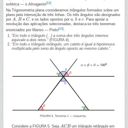
[12]
esférica — o
Almagesto
.
Na Trigonometria plana consideramos triângulos formados sobre um
plano pela interseção de três linhas. Os três ângulos são designados
por
,
e
, e os lados opostos por
,
e
. Para apoiar a
A
A
B
B
C
C
a
a
b
b
c
c
resolução das aplicações selecionadas, destaca-se três teoremas
[13]
enunciados por Manso — Preto
:
“
Em todo o triângulo (...) a soma dos três ângulos internos
equivale a dois retos.
” (FIGURA 4).
“
Em todo o triângulo retângulo, um cateto é igual à hipotenusa
multiplicada pelo seno do ângulo oposto ao mesmo cateto.
”.
FIGURA 4. Teorema 1 — esquema.
Considere a FIGURA 5. Seja
um triângulo retângulo em
A
A
C
C
B
B