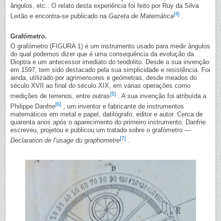
ângulos, etc.. O relato desta experiência foi feito por Ruy da Silva
[4]
Leitão e encontra-se publicado na
Gazeta de Matemática
.
Grafómetro.
O grafómetro (FIGURA 1) é um instrumento usado para medir ângulos
do qual podemos dizer que é uma consequência da evolução da
Dioptra e um antecessor imediato do teodolito. Desde a sua invenção
em 1597, tem sido destacado pela sua simplicidade e resistência. Foi
ainda, utilizado por agrimensores e geómetras, desde meados do
século XVII ao final do século XIX, em várias operações como
[5]
medições de terrenos, entre outras
. A sua invenção foi atribuída a
[6]
Philippe Danfrie
, um inventor e fabricante de instrumentos
matemáticos em metal e papel, datilógrafo, editor e autor. Cerca de
quarenta anos após o aparecimento do primeiro instrumento, Danfrie
escreveu, projetou e publicou um tratado sobre o grafómetro —
[7]
Declaration de l’usage du graphometre
.