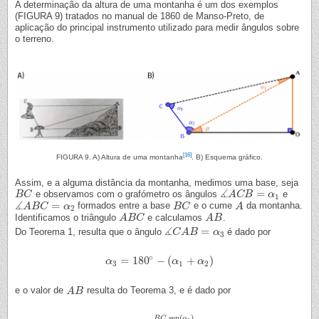
A determinação da altura de uma montanha é um dos exemplos
(FIGURA 9) tratados no manual de 1860 de Manso-Preto, de
aplicação do principal instrumento utilizado para medir ângulos sobre
o terreno.
[16]
FIGURA 9. A) Altura de uma montanha
. B) Esquema gráfico.
Assim, e a alguma distância da montanha, medimos uma base, seja
∡
=
e observamos com o grafómetro os ângulos
e
B
B
C
C
∡
A
A
C
C
B
B
=
α
1
α
1
∡
=
formados entre a base
e o cume
da montanha.
∡
A
A
B
B
C
C
=
α
2
α
B
B
C
C
A
A
2
Identificamos o triângulo
e calculamos
.
A
A
B
B
C
C
A
A
B
B
∡
=
Do Teorema 1, resulta que o ângulo
é dado por
∡
C
C
A
A
B
B
=
α
3
α
3
∘
=
180
−
(
+
)
α
α
3
=
180
∘
−
(
α
1
+
α
α
2
)
α
3
1
2
e o valor de
resulta do Teorema 3, e é dado por
A
A
B
B
sen
(
)
B
C
α