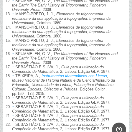
↑
BRUMMELEN, G. V.,
The Mathematics of the Heavens and
the Earth: The Early History of Trigonometry, Princeton
University Press.
2009.
↑
MANSO-PRETO, J. J.,
Elementos de trigonometria
rectilinea e da sua applicação à topographia, Imprensa da
Universidade
, Coimbra. 1860.
↑
MANSO-PRETO, J. J.,
Elementos de trigonometria
rectilinea e da sua applicação à topographia, Imprensa da
Universidade
, Coimbra. 1860.
↑
MANSO-PRETO, J. J.,
Elementos de trigonometria
rectilinea e da sua applicação à topographia, Imprensa da
Universidade
, Coimbra. 1860.
↑
BRUMMELEN, G. V.,
The Mathematics of the Heavens and
the Earth: The Early History of Trigonometry, Princeton
University Press.
2009.
↑
SEBASTIÃO E SILVA, J.,
Guia para a utilização do
Compêndio de Matemática
, 2, Lisboa: Edição GEP. 1977.
↑
TEIXEIRA, A.,
Instrumentos Matemáticos nos Liceus
,
Museu Nacional de História Natural e da Ciência/Instituto da
Educação, Universidade de Lisboa, Educação e Património
Cultural: Escolas, Objectos e Práticas
, Edições Colibri,
pp.159—173. 2015.
↑
SEBASTIÃO E SILVA, J.,
Guia para a utilização do
Compêndio de Matemática
, 2, Lisboa: Edição GEP. 1977.
↑
SEBASTIÃO E SILVA, J.,
Guia para a utilização do
Compêndio de Matemática
, 2, Lisboa: Edição GEP. 1977.
↑
SEBASTIÃO E SILVA, J.,
Guia para a utilização do
Compêndio de Matemática
, 2, Lisboa: Edição GEP. 1977.
↑
SEBASTIÃO E SILVA, J.,
Guia para a utilização do
Compêndio de Matemática
, 2, Lisboa: Edição GEP. 1977.