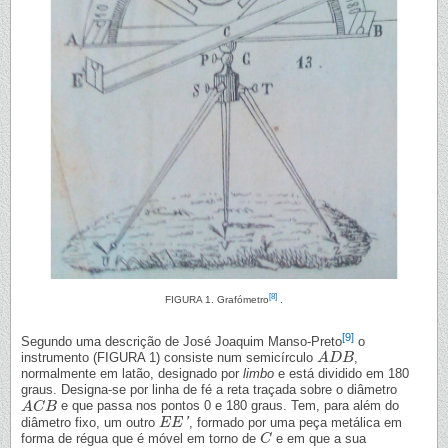
[8]
FIGURA 1. Grafómetro
.
[9]
Segundo uma descrição de José Joaquim Manso-Preto
o
instrumento (FIGURA 1) consiste num semicírculo
,
A
A
D
D
B
B
normalmente em latão, designado por
limbo
e está dividido em 180
graus. Designa-se por linha de fé a reta traçada sobre o diâmetro
e que passa nos pontos 0 e 180 graus. Tem, para além do
A
A
C
C
B
B
diâmetro fixo, um outro
'
, formado por uma peça metálica em
E
E
E
E
′
forma de régua que é móvel em torno de
e em que a sua
C
C