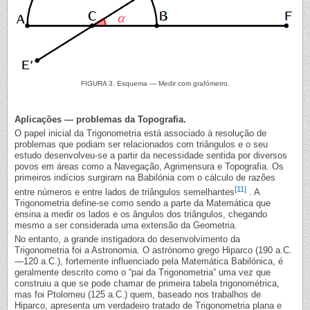
FIGURA 3. Esquema — Medir com grafómetro.
Aplicações — problemas da Topografia.
O papel inicial da Trigonometria está associado à resolução de
problemas que podiam ser relacionados com triângulos e o seu
estudo desenvolveu-se a partir da necessidade sentida por diversos
povos em áreas como a Navegação, Agrimensura e Topografia. Os
primeiros indícios surgiram na Babilónia com o cálculo de razões
[11]
entre números e entre lados de triângulos semelhantes
. A
Trigonometria define-se como sendo a parte da Matemática que
ensina a medir os lados e os ângulos dos triângulos, chegando
mesmo a ser considerada uma extensão da Geometria.
No entanto, a grande instigadora do desenvolvimento da
Trigonometria foi a Astronomia. O astrónomo grego Hiparco (190 a.C.
—120 a.C.), fortemente influenciado pela Matemática Babilónica, é
geralmente descrito como o “pai da Trigonometria” uma vez que
construiu a que se pode chamar de primeira tabela trigonométrica,
mas foi Ptolomeu (125 a.C.) quem, baseado nos trabalhos de
Hiparco, apresenta um verdadeiro tratado de Trigonometria plana e