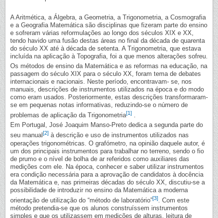
A Aritmética, a Álgebra, a Geometria, a Trigonometria, a Cosmografia
e a Geografia Matemática são disciplinas que fizeram parte do ensino
e sofreram várias reformulações ao longo dos séculos XIX e XX,
tendo havido uma fusão destas áreas no final da década de quarenta
do século XX até à década de setenta. A Trigonometria, que estava
incluída na aplicação à Topografia, foi a que menos alterações sofreu.
Os métodos de ensino da Matemática e as reformas na educação, na
passagem do século XIX para o século XX, foram tema de debates
internacionais e nacionais. Neste período, encontravam- se, nos
manuais, descrições de instrumentos utilizados na época e do modo
como eram usados. Posteriormente, estas descrições transformaram-
se em pequenas notas informativas, reduzindo-se o número de
[1]
problemas de aplicação da Trigonometria
.
Em Portugal, José Joaquim Manso-Preto dedica a segunda parte do
[2]
seu manual
à descrição e uso de instrumentos utilizados nas
operações trigonométricas. O grafómetro, na opinião daquele autor, é
um dos principais instrumentos para trabalhar no terreno, sendo o fio
de prumo e o nível de bolha de ar referidos como auxiliares das
medições com ele. Na época, conhecer e saber utilizar instrumentos
era condição necessária para a aprovação de candidatos à docência
da Matemática e, nas primeiras décadas do século XX, discutiu-se a
possibilidade de introduzir no ensino da Matemática a moderna
[3]
orientação de utilização do “método de laboratório”
. Com este
método pretendia-se que os alunos construíssem instrumentos
simples e que os utilizassem em medições de alturas, leitura de