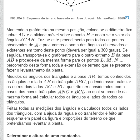
[15]
FIGURA 8. Esquema de terreno baseado em José Joaquim Manso-Preto, 1860
.
Mantendo o grafómetro na mesma posição, coloca-se o diâmetro fixo
sobre
e a alidade móvel sobre o ponto
e anota-se o valor do
A
A
G
G
H
H
∡
ângulo
. Faz-se este procedimento para todos os pontos
∡
G
G
A
A
H
H
observados de
e procuramos a soma dos ângulos observados e
A
A
existentes em torno deste ponto (deverá ser igual a 360 graus). De
seguida, transporta-se o grafómetro para o outro extremo
da base
B
B
e procede-se da mesma forma para os pontos
,
,
,...,
A
A
B
B
L
L
M
M
N
N
percorrendo desta forma toda a extensão de terreno que se pretende
fazer o levantamento da planta.
Medidos os ângulos dos triângulos e a base
, temos conhecidos
A
A
B
B
os ângulos e o lado
do triângulo
, podendo assim calcular
A
A
B
B
A
A
B
B
C
C
os outros dois lados
e
, que irão ser considerados como
A
A
C
C
B
B
C
C
bases dos novos triângulos
e
ao qual se procede da
A
A
N
N
C
C
B
B
C
C
L
L
mesma forma até calcular todos os ângulos e lados de todos os
triângulos.
Feitas todas as medições dos ângulos e calculados todos os lados
dos triângulos, com a ajuda da régua e do transferidor é feito um
esquema em papel da figura e proporções do terreno de que
pretendíamos levantar a planta.
Determinar a altura de uma montanha.