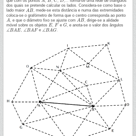
que com os pontos
,
,
,
,... forma-se uma rede de triângulos
A
A
B
B
C
C
D
D
dos quais se pretende calcular os lados. Considera-se como base o
lado maior
, mede-se esta distância e numa das extremidades
A
A
B
B
coloca-se o grafómetro de forma que o centro corresponda ao ponto
, e que o diâmetro fixo se ajuste com
, dirige-se a alidade
A
A
A
A
B
B
móvel sobre os objetos
,
e
, e anota-se o valor dos ângulos
E
E
F
F
G
G
∡
∡
∡
,
e
.
∡
B
B
A
A
E
E
∡
B
B
A
A
F
F
∡
B
B
A
A
G
G