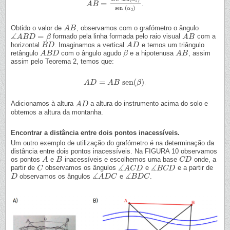
1
=
.
A
A
B
B
=
B
C
sen
(
α
1
)
sen
(
α
3
)
sen
(
)
α
3
Obtido o valor de
, observamos com o grafómetro o ângulo
A
A
B
B
∡
=
formado pela linha formada pelo raio visual
com a
∡
A
A
B
B
D
D
=
β
β
A
A
B
B
horizontal
. Imaginamos a vertical
e temos um triângulo
B
B
D
D
A
A
D
D
retângulo
com o ângulo agudo
e a hipotenusa
, assim
A
A
B
B
D
D
β
β
A
A
B
B
assim pelo Teorema 2, temos que:
=
sen
(
)
.
A
A
D
D
=
A
B
sen
A
B
(
β
)
β
Adicionamos à altura
a altura do instrumento acima do solo e
A
A
D
D
obtemos a altura da montanha.
Encontrar a distância entre dois pontos inacessíveis.
Um outro exemplo de utilização do grafómetro é na determinação da
distância entre dois pontos inacessíveis. Na FIGURA 10 observamos
os pontos
e
inacessíveis e escolhemos uma base
onde, a
A
A
B
B
C
C
D
D
∡
∡
partir de
observamos os ângulos
e
e a partir de
C
C
∡
A
A
C
C
D
D
∡
B
B
C
C
D
D
∡
∡
observamos os ângulos
e
.
D
D
∡
A
A
D
D
C
C
∡
B
B
D
D
C
C