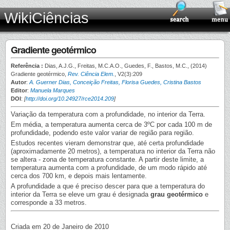
WikiCiências
Gradiente geotérmico
Referência :
Dias, A.J.G., Freitas, M.C.A.O., Guedes, F., Bastos, M.C., (2014)
Gradiente geotérmico,
Rev. Ciência Elem.
, V2(3):209
Autor
:
A. Guerner Dias, Conceição Freitas, Florisa Guedes, Cristina Bastos
Editor
:
Manuela Marques
DOI
:
[
http://doi.org/10.24927/rce2014.209
]
Variação da temperatura com a profundidade, no interior da Terra.
Em média, a temperatura aumenta cerca de 3ºC por cada 100 m de
profundidade, podendo este valor variar de região para região.
Estudos recentes vieram demonstrar que, até certa profundidade
(aproximadamente 20 metros), a temperatura no interior da Terra não
se altera - zona de temperatura constante. A partir deste limite, a
temperatura aumenta com a profundidade, de um modo rápido até
cerca dos 700 km, e depois mais lentamente.
A profundidade a que é preciso descer para que a temperatura do
interior da Terra se eleve um grau é designada
grau geotérmico
e
corresponde a 33 metros.
Criada em 20 de Janeiro de 2010