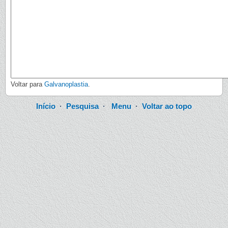
Voltar para
Galvanoplastia
.
Início
·
Pesquisa
·
Menu
·
Voltar ao topo