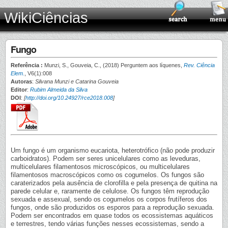
WikiCiências
Fungo
Referência :
Munzi, S., Gouveia, C., (2018) Perguntem aos líquenes,
Rev. Ciência
Elem.
, V6(1):008
Autoras
:
Silvana Munzi e Catarina Gouveia
Editor
:
Rubim Almeida da Silva
DOI
:
[
http://doi.org/10.24927/rce2018.008
]
Um fungo é um organismo eucariota, heterotrófico (não pode produzir
carboidratos). Podem ser seres unicelulares como as leveduras,
multicelulares filamentosos microscópicos, ou multicelulares
filamentosos macroscópicos como os cogumelos. Os fungos são
caraterizados pela ausência de clorofilla e pela presença de quitina na
parede celular e, raramente de celulose. Os fungos têm reprodução
sexuada e assexual, sendo os cogumelos os corpos frutíferos dos
fungos, onde são produzidos os esporos para a reprodução sexuada.
Podem ser encontrados em quase todos os ecossistemas aquáticos
e terrestres, tendo várias funções nesses ecossistemas, sendo a