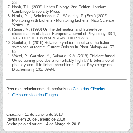
335.
Nash, T.H. (2008) Lichen Biology, 2nd Edition. London:
Cambridge University Press.
Nimis, P.L., Scheidegger, C., Wolseley, P. (Eds.) (2002).
Monitoring with Lichens - Monitoring Lichens. Nato Science
Series: IV.
Ragan, M. (1998) On the delineation and higher-level
classification of algae, European Journal of Phycology, 33:1,
1-15, DOI: 10.1080/09670269810001736483
Spribille, T. (2018) Relative symbiont input and the lichen
symbiotic outcome. Current Opinion in Plant Biology 44, 57-
63.
Váczi, P., Gauslaa, Y., Solhaug, K.A. (2018) Efficient fungal
UV-screening provides a remarkably high UV-B tolerance of
photosystem II in lichen photobionts. Plant Physiology and
Biochemistry 132, 89-94.
Recursos relacionados disponíveis na
Casa das Ciências
:
Ciclos de vida dos Fungos
.
Criada em 11 de Janeiro de 2018
Revista em 26 de Janeiro de 2018
Aceite pelo editor em 14 de Março de 2018