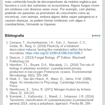
mais conhecida função de decompositores da matéria orgânica que
favorece o ciclo dos nutrientes no ecossistema. Alguns fungos vivem
em simbiose com diversos seres vivos. Por exemplo, com plantas,
podendo ser parasitas ou promotores do crescimento como as
micorrizas, com animais, embora alguns deles sejam patogenicos e
causem doenças, ou podem formar simbioses com algas e
cianobactérias, formando os líquenes.
Bibliografia
[
editar
]
Cernava, T., Aschenbrenner, I.A., Soh, J., Sensen, C.V.,
Grube, M., Berg, G. (2018) Plasticity of a holobiont:
desiccation induces fasting-like metabolism within the lichen
microbiota.
https://doi.org/10.1038/s41396-018-0286-7
th
Deacon, J. (2013) Fungal Biology, 4
Edition. Blackwell
Publishing Ltd.
Hamilton, T.L., Bryant, D.A., Macalady, J.L. (2016) The role of
biology in planetary evolution: cyanobacterial primary
production in low-oxygen Proterozoic oceans. Environmental
Microbiology 18(2), 325–340.
Hoek, C., Van den Hoeck, H., Mann, D., Jahns, H.M. (1995)
Algae: An Introduction to Phycology. Cambridge University
Press.
Henriksson, E., Simu, B. (1971) Nitrogen fixation by lichens.
Oikos 22, 119-121.
Komárek, J., Kaštovský, J., Mareš, J., Johansen, J.R. (2014)
Taxonomic classification of cyanoprokaryotes (cyanobacterial
genera) 2014, using a polyphasic approach. Preslia 86, 295–