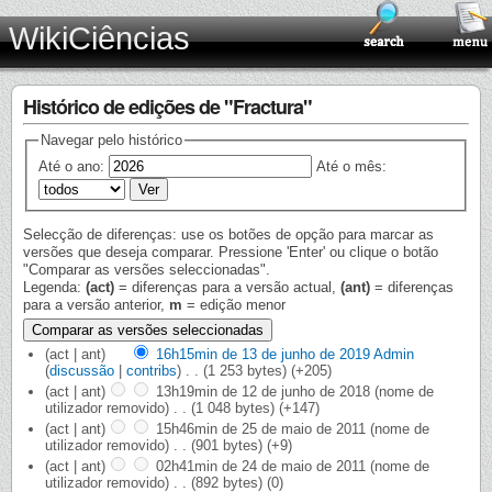
WikiCiências
Histórico de edições de "Fractura"
Navegar pelo histórico
Até o ano:
Até o mês:
Selecção de diferenças: use os botões de opção para marcar as
versões que deseja comparar. Pressione 'Enter' ou clique o botão
"Comparar as versões seleccionadas".
Legenda:
(act)
= diferenças para a versão actual,
(ant)
= diferenças
para a versão anterior,
m
= edição menor
(act | ant)
16h15min de 13 de junho de 2019
‎
Admin
(
discussão
|
contribs
)
‎
. .
(1 253 bytes)
(+205)
(act | ant)
13h19min de 12 de junho de 2018
‎
(nome de
utilizador removido)
‎
. .
(1 048 bytes)
(+147)
(act | ant)
15h46min de 25 de maio de 2011
‎
(nome de
utilizador removido)
‎
. .
(901 bytes)
(+9)
(act | ant)
02h41min de 24 de maio de 2011
‎
(nome de
utilizador removido)
‎
. .
(892 bytes)
(0)