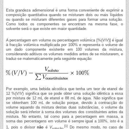
Esta grandeza adimensional é uma forma conveniente de exprimir a
composição quantitativa quando se misturam dois ou mais líquidos
ou quando se misturam diferentes gases para formar uma solução.
Como todos os componentes se encontram na mesma fase, o
solvente será o que existe em maior quantidade.
A percentagem em volume ou percentagem volúmica [%(
V
/
V
)] é igual
à fracção volúmica multiplicada por 100% e representa o volume de
um dado componente existente em 100 volumes da mistura,
considerando aditivos os volumes medidos antes de se misturarem, e
traduz-se matematicamente pela seguinte equação:
Por exemplo, uma bebida alcoólica que tenha um teor de etanol de
12 %(
V
/
V
) significa que se pode obter uma solução idêntica a essa
por mistura de 12 mL de etanol e 88 mL de água. Não significa que
se obtenham 100 mL de solução porque, devido à contracção do
volume aquando da mistura destas duas substâncias, o volume da
solução será inferior à soma dos volumes dos constituintes antes da
mistura. No entanto, tal como para a percentagem em massa, a
soma das percentagens em volume é sempre igual a 100%, isto é a
[1]
1, pois o divisor
não
é
V
.
Do mesmo modo, no caso de
solução