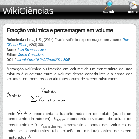
WikiCiências
Fracção volúmica e percentagem em volume
Referência :
Lima, L.S., (2014) Fração volúmica e percentagem em volume,
Rev.
Ciência Elem.
, V2(3):306
Autor
:
Luis Spencer Lima
Editor
:
Jorge Gonçalves
DOI
:
[
http://doi.org/10.24927/rce2014.306
]
A fracção volúmica ou fracção em volume de um constituinte de uma
mistura é quociente entre o volume desse constituinte e a soma dos
volumes de todos os constituintes antes de serem misturados.
onde
representa a fracção mássica de soluto (ou de um
constituinte da mistura),
V
representa o volume de soluto (ou
soluto
constituinte) e ∑
V
representa a soma dos volumes de
constituintes
todos os constituintes (da solução ou mistura) antes de serem
[1]
misturados.