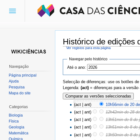
Toggle
navigation
Histórico de edições 
Ver registos para esta página
Ir para:
navegação
,
pesquisa
Navegar pelo histórico
Navegação
Até o ano:
Página principal
Ajuda
Selecção de diferenças: use os botões de
Pesquisa
Legenda:
(act)
= diferenças para a versão 
Mapa do site
(act | ant)
10h56min de 20 de
Categorias
(act | ant)
12h42min de 28 de
Biologia
(act | ant)
13h51min de 8 de 
Física
(act | ant)
13h51min de 8 de 
Geologia
Matemática
(act | ant)
13h50min de 8 de 
Química