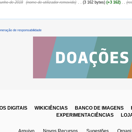
junho de 2018
‎
(nome de utilizador removido)
‎
. .
(3 162 bytes)
(+3 162)
‎
. .
(re
neração de responsabilidade
S DIGITAIS
WIKICIÊNCIAS
BANCO DE IMAGENS
EXPERIMENTACIÊNCIAS
LOJ
Arquivo
Novos Recursos
Sugestões
Organ