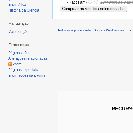
(act | ant)
13h49min de 8 de 
Informática
História da Ciência
Manutenção
Política de privacidade
Sobre a WikiCiências
Exo
Manutenção
Ferramentas
Páginas afluentes
Alterações relacionadas
Atom
Páginas especiais
Informações da página
RECURSO