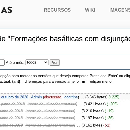
RECURSOS
WIKI
IMAGEN
de "Formações basálticas com disjunção
Até o mês:
 opção para marcar as versões que deseja comparar. Pressione 'Enter' ou cli
actual,
(ant)
= diferenças para a versão anterior,
m
= edição menor
 outubro de 2020
‎
Admin
(
discussão
|
contribs
)
‎
. .
(3 646 bytes)
(+225)
 junho de 2018
‎
(nome de utilizador removido)
‎
. .
(3 421 bytes)
(+205)
junho de 2018
‎
(nome de utilizador removido)
‎
. .
(3 216 bytes)
(+19)
junho de 2018
‎
(nome de utilizador removido)
‎
. .
(3 197 bytes)
(+36)
junho de 2018
‎
(nome de utilizador removido)
‎
. .
(3 161 bytes)
(-1)