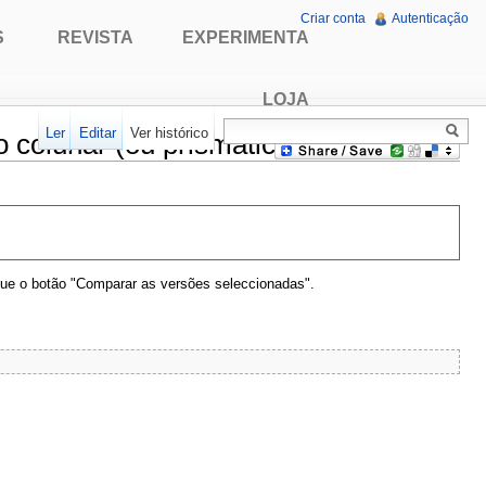
Criar conta
Autenticação
S
REVISTA
EXPERIMENTA
LOJA
Ler
Editar
Ver histórico
 colunar (ou prismática)"
que o botão "Comparar as versões seleccionadas".