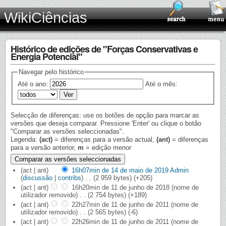
WikiCiências
Histórico de edições de "Forças Conservativas e
Energia Potencial"
Navegar pelo histórico
Até o ano:
Até o mês:
Selecção de diferenças: use os botões de opção para marcar as
versões que deseja comparar. Pressione 'Enter' ou clique o botão
"Comparar as versões seleccionadas".
Legenda:
(act)
= diferenças para a versão actual,
(ant)
= diferenças
para a versão anterior,
m
= edição menor
(act | ant)
16h07min de 14 de maio de 2019
‎
Admin
(
discussão
|
contribs
)
‎
. .
(2 959 bytes)
(+205)
(act | ant)
16h20min de 11 de junho de 2018
‎
(nome de
utilizador removido)
‎
. .
(2 754 bytes)
(+189)
(act | ant)
22h27min de 11 de junho de 2011
‎
(nome de
utilizador removido)
‎
. .
(2 565 bytes)
(-6)
(act | ant)
22h26min de 11 de junho de 2011
‎
(nome de