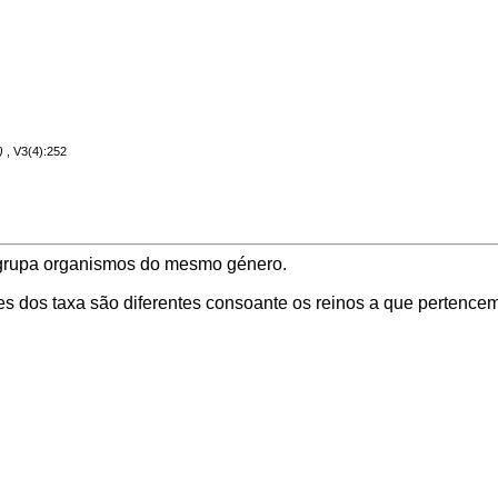
, V3(4):252
e agrupa organismos do mesmo género.
s dos taxa são diferentes consoante os reinos a que pertencem