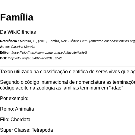
Família
Da WikiCiências
Referência :
Moreira, C., (2015) Família,
Rev. Ciência Elem.
Autor
:
Catarina Moreira
Editor
:
José Feijó
DOI
:
[
http://doi.org/10.24927/rce2015.252
]
Taxon
utilizado na classificação cientifica de seres vivos qu
Segundo o código internacional de nomenclatura as terminaçõe
código aceite na zoologia as famílias terminam em “-idae”
Por exemplo:
Reino: Animalia
Filo: Chordata
Super Classe: Tetrapoda