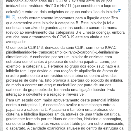
hidrogénio evidenciadas na FIGURA 7 existem entre os grupos
imidazol dos resíduos His110 e His111 (que constituem o laço de
[7]
,
oclusão) e entre os dois oxigénios do grupo carboxílico do inibidor
[8]
,
[9]
, sendo extremamente importantes para a ligação específica
que caracteriza este inibidor à catepsina B. Este inibidor já foi e
continua a ser alvo de grandes apostas contra o cancro da mama
(devido ao envolvimento das catepsinas B e L nesta doença), embora
estudos para o tratamento da COVID-19 estejam ainda a ser
averiguados.
O composto CLIK148, derivado da série CLIK, com nome IUPAC
piridiletilamido-N-(- transcarbamoiloxirano-2-carbonil)-L-fenilalanina-
dimetilamida, é conhecido por ser um inibidor de enzimas com
estrutura semelhantes à protease de cisteína papaína, como, por
exemplo, a catepsina L. Pertence ao grupo dos epoxissucinato e a
inibição tem lugar devido a uma reação de alquilação do átomo de
enxofre pertencente a um resíduo de cisteína do centro ativo das
proteases de cisteína. Isto provoca a abertura do epóxido do inibidor,
de modo a ocorrer um ataque nucleofílico por parte de um dos
carbonos do grupo epóxido, formando uma ligação tioéster. Esta
interação é covalente e a reação é irreversível.
Para um estudo com maior aproveitamento deste potencial inibidor
contra a catepsina L, é necessária avaliar a semelhança entre a
papaína e a catepsina L. A papaína é também uma protease de
cisteína e hidrolisa ligações amida através de uma tríade catalítica,
geralmente formada por resíduos de cisteína, histidina e asparagina,
sendo este último muitas vezes substituído por um outro aminoácido,
o aspartato. A cavidade oxaniónica situa-se no centro da estrutura da