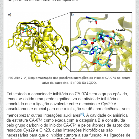
FIGURA 7. A) Esquematização das possíveis interações do inibidor CA-074 no centro
ativo da catepsina. B) PDB ID: 1QDQ.
Foi testada a capacidade inibitória do CA-074 sem o grupo epóxido,
tendo-se obtido uma perda significativa de atividade inibitória e
concluído que a ligação covalente entre o epóxido e Cys29 é
absolutamente crucial para que a inibição se dê com eficiência, sem
[6]
menosprezar outras interações auxiliares
. A cavidade oxianiónica
da estrutura CA-074 complexada com a catepsina B é constituída
pelo grupo carbonilo do inibidor CA-074 e pelos átomos de azoto dos
resíduos Cys29 e Gln23, cujas interações hidrofóbicas são
necessárias para que o inibidor cumpra a sua função. As ligações de