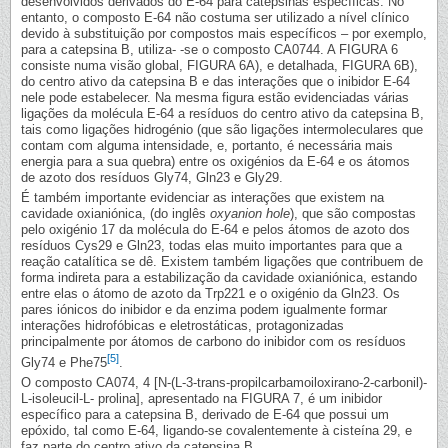
desenvolvidos derivados do E-64 para catepsinas específicas. No
entanto, o composto E-64 não costuma ser utilizado a nível clínico
devido à substituição por compostos mais específicos – por exemplo,
para a catepsina B, utiliza- -se o composto CA0744. A FIGURA 6
consiste numa visão global, FIGURA 6A), e detalhada, FIGURA 6B),
do centro ativo da catepsina B e das interações que o inibidor E-64
nele pode estabelecer. Na mesma figura estão evidenciadas várias
ligações da molécula E-64 a resíduos do centro ativo da catepsina B,
tais como ligações hidrogénio (que são ligações intermoleculares que
contam com alguma intensidade, e, portanto, é necessária mais
energia para a sua quebra) entre os oxigénios da E-64 e os átomos
de azoto dos resíduos Gly74, Gln23 e Gly29.
É também importante evidenciar as interações que existem na
cavidade oxianiónica, (do inglês
oxyanion hole
), que são compostas
pelo oxigénio 17 da molécula do E-64 e pelos átomos de azoto dos
resíduos Cys29 e Gln23, todas elas muito importantes para que a
reação catalítica se dê. Existem também ligações que contribuem de
forma indireta para a estabilização da cavidade oxianiónica, estando
entre elas o átomo de azoto da Trp221 e o oxigénio da Gln23. Os
pares iónicos do inibidor e da enzima podem igualmente formar
interações hidrofóbicas e eletrostáticas, protagonizadas
principalmente por átomos de carbono do inibidor com os resíduos
[5]
Gly74 e Phe75
.
O composto CA074, 4 [N-(L-3-trans-propilcarbamoiloxirano-2-carbonil)-
L-isoleucil-L- prolina], apresentado na FIGURA 7, é um inibidor
específico para a catepsina B, derivado de E-64 que possui um
epóxido, tal como E-64, ligando-se covalentemente à cisteína 29, e
faz parte do centro ativo da catepsina B.