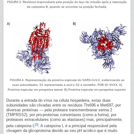
FIGURA 3. Resíduos responsáveis pela posição do laço de oclusão após a maturação
da catepsina B, quando se encontra na posição fechada.
FIGURA 4. Representação da proteína espicular do SARS-CoV-2, evidenciando as
suas subunidades, S1 representada a azul e S2 a vermelho. PDB ID: 6VXX. A)
Proteína espicular em prespetiva lateral. B) Proteína espicular em perspetiva superior.
Durante a entrada do vírus na célula hospedeira, estas duas
subunidades são clivadas entre os resíduos Thr696 e Met697, por
diversas proteínas — pela protease transmembranar serina 2
(TMPRSS2), por pro-proteínas convertases (como a furina), por
proteases extracelulares (como as elastases) mas, principalmente,
[2]
pela catepsina L
. A catepsina L é a principal responsável pela
clivagem da glicoproteína devido ao seu pH acídico que é muito