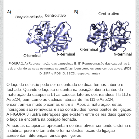
FIGURA 2. A) Representação das catepsinas B. B) Representação das catepsinas L,
evidenciando as suas estruturas secundárias, bem como os seus centros ativos. (PDB
ID: 2IPP e PDB ID: 3BC3, respetivamente).
O laço de oclusão pode ser encontrado de duas formas: aberto e
fechado. Quando o laço se encontra na posição aberta (antes da
maturação da catepsina B) as cadeias laterais dos resíduos His110 e
Asp224, bem como as cadeias laterais de His111 e Asp224,
encontram-se muito próximas entre si. Após a maturação, estas
interações são removidas e são construídos novos pontos de ligação.
A FIGURA 3 ilustra interações que existem entre os resíduos quando
o laço se encontra na posição fechada.
Ambas as catepsinas apresentam centros ativos contendo cisteína e
histidina, porém o tamanho e forma destes locais de ligação
apresentam diferenças, ainda que ligeiras.