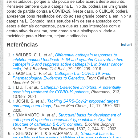
ser estudados, porque ainda pouco se sabe acerca deste assunto.
Pensa-se também que a catepsina L, inibida, poderá ser um grande
ponto de partida contra a COVID-19. Neste caso, o CLIK148 poderá
apresentar bons resultados devido ao seu grande potencial em inibir a
catepsina L. Contudo, mais estudos têm de ser elaborados com
estes e demais compostos, para que as suas interações com o
centro ativo da enzima, bem como a sua biodisponibilidade e
toxicidade para o Homem, sejam clarificados.
Referências
[
editar
]
↑
WILDER, C. L.
et al.
,
Differential cathepsin responses to
inhibitor-induced feedback: E-64 and cystatin C elevate active
cathepsin S and suppress active cathepsin L in breast cancer
cells
,
Int J Biochem Cell Biol.
, 79, 199–208. 2016.
↑
GOMES, C. P.
et al.
,
Cathepsin L in COVID-19: From
Pharmacological Evidences to Genetics
,
Front Cell Infect
Microbiol
. 2020.
↑
LIU, T.
et al.
,
Cathepsin L-selective inhibitors: A potentially
promising treatment for COVID-19 patients
,
Pharmacol
, 213,
107587. 2021.
↑
JOSHI, S.
et al.
,
Tackling SARS-CoV-2: proposed targets
and repurposed drugs
,
Future Med Chem.
, 12, 17, 1579–601.
2020.
↑
YAMAMOTO, A.
et al.
,
Structural basis for development of
cathepsin B-specific noncovalent-type inhibitor: Crystal
structure of cathepsin B-E64c complex
,
Biochim Biophys
Acta - Protein Struct Mol Enzymol
, 1597, 2, 244–51. 2002.
↑
SHENOY, R. T. & SIVARAMAN, J.,
Structural basis for