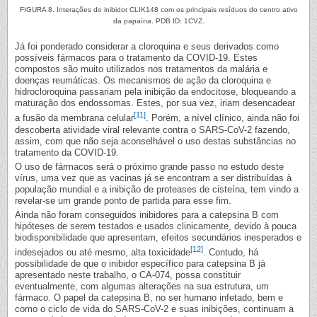
FIGURA 8. Interações do inibidor CLIK148 com os principais resíduos do centro ativo
da papaína. PDB ID: 1CVZ.
Já foi ponderado considerar a cloroquina e seus derivados como
possíveis fármacos para o tratamento da COVID-19. Estes
compostos são muito utilizados nos tratamentos da malária e
doenças reumáticas. Os mecanismos de ação da cloroquina e
hidrocloroquina passariam pela inibição da endocitose, bloqueando a
maturação dos endossomas. Estes, por sua vez, iriam desencadear
[11]
a fusão da membrana celular
. Porém, a nível clínico, ainda não foi
descoberta atividade viral relevante contra o SARS-CoV-2 fazendo,
assim, com que não seja aconselhável o uso destas substâncias no
tratamento da COVID-19.
O uso de fármacos será o próximo grande passo no estudo deste
vírus, uma vez que as vacinas já se encontram a ser distribuídas à
população mundial e a inibição de proteases de cisteína, tem vindo a
revelar-se um grande ponto de partida para esse fim.
Ainda não foram conseguidos inibidores para a catepsina B com
hipóteses de serem testados e usados clinicamente, devido à pouca
biodisponibilidade que apresentam, efeitos secundários inesperados e
[12]
indesejados ou até mesmo, alta toxicidade
. Contudo, há
possibilidade de que o inibidor específico para catepsina B já
apresentado neste trabalho, o CA-074, possa constituir
eventualmente, com algumas alterações na sua estrutura, um
fármaco. O papel da catepsina B, no ser humano infetado, bem e
como o ciclo de vida do SARS-CoV-2 e suas inibições, continuam a