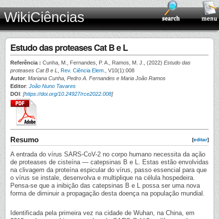
WikiCiências
Estudo das proteases Cat B e L
Referência :
Cunha, M., Fernandes, P. A., Ramos, M. J., (2022)
Estudo das
proteases Cat B e L
,
Rev. Ciência Elem.
, V10(1):008
Autor
:
Mariana Cunha, Pedro A. Fernandes e Maria João Ramos
Editor
:
João Nuno Tavares
DOI
:
[
https://doi.org/10.24927/rce2022.008
]
Resumo
[
editar
]
A entrada do vírus SARS-CoV-2 no corpo humano necessita da ação
de proteases de cisteína — catepsinas B e L. Estas estão envolvidas
na clivagem da proteína espicular do vírus, passo essencial para que
o vírus se instale, desenvolva e multiplique na célula hospedeira.
Pensa-se que a inibição das catepsinas B e L possa ser uma nova
forma de diminuir a propagação desta doença na população mundial.
Identificada pela primeira vez na cidade de Wuhan, na China, em