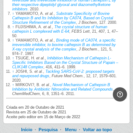
reversible and irreversible inhibition of human cathepsin L by
their respective dipeptidyl glyoxal and diazomethylketone
inhibitors
. 2010.
↑
YAMAMOTO, A.
et al.
,
Substrate Specificity of Bovine
Cathepsin B and Its Inhibition by CA074, Based on Crystal
Structure Refinement of the Complex
,
J Biochem
, 127. 2000.
↑
FUJISHIMA, A.
et al.
,
The crystal structure of human
cathepsin L complexed with E-64
,
FEBS Lett
, 21, 407, 1, 47–
50.
↑
YAMAMOTO, A.
et al.
,
Binding mode of CA074, a specific
irreversible inhibitor, to bovine cathepsin B as determined by
X-ray crystal analysis of the complex
,
J Biochem.
, 121, 5,
974–7. 1997.
↑
TSUGE, H.
et al.
,
Inhibition Mechanism of Cathepsin L-
Specific Inhibitors Based on the Crystal Structure of Papain –
CLIK148 Complex
, 416, 411–6. 1999.
↑
JOSHI, S.
et al.
,
Tackling SARS-CoV-2: proposed targets
and repurposed drugs
,
Future Med Chem.
, 12, 17, 1579–601.
2020.
↑
MIRKOVI?, B.
et al.
,
Novel Mechanism of Cathepsin B
Inhibition by Antibiotic Nitroxoline and Related Compounds
,
ChemMedChem
, 6, 8, 1351–6. 2011.
Criada em 20 de Outubro de 2021
Revista em 25 de Outubro de 2021
Aceite pelo editor em 15 de Março de 2022
Início
·
Pesquisa
·
Menu
·
Voltar ao topo