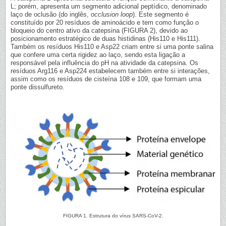
L; porém, apresenta um segmento adicional peptídico, denominado
laço de oclusão (do inglês,
occlusion loop
). Este segmento é
constituído por 20 resíduos de aminoácido e tem como função o
bloqueio do centro ativo da catepsina (FIGURA 2), devido ao
posicionamento estratégico de duas histidinas (His110 e His111).
Também os resíduos His110 e Asp22 criam entre si uma ponte salina
que confere uma certa rigidez ao laço, sendo esta ligação a
responsável pela influência do pH na atividade da catepsina. Os
resíduos Arg116 e Asp224 estabelecem também entre si interações,
assim como os resíduos de cisteína 108 e 109, que formam uma
ponte dissulfureto.
FIGURA 1. Estrutura do vírus SARS-CoV-2.