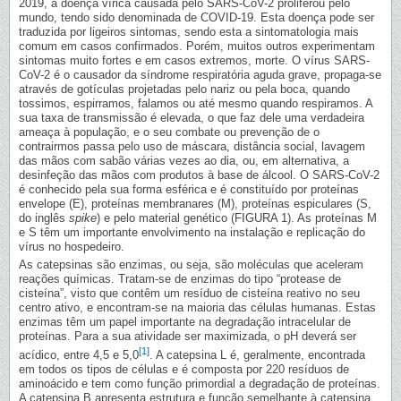
2019, a doença vírica causada pelo SARS-CoV-2 proliferou pelo
mundo, tendo sido denominada de COVID-19. Esta doença pode ser
traduzida por ligeiros sintomas, sendo esta a sintomatologia mais
comum em casos confirmados. Porém, muitos outros experimentam
sintomas muito fortes e em casos extremos, morte. O vírus SARS-
CoV-2 é o causador da síndrome respiratória aguda grave, propaga-se
através de gotículas projetadas pelo nariz ou pela boca, quando
tossimos, espirramos, falamos ou até mesmo quando respiramos. A
sua taxa de transmissão é elevada, o que faz dele uma verdadeira
ameaça à população, e o seu combate ou prevenção de o
contrairmos passa pelo uso de máscara, distância social, lavagem
das mãos com sabão várias vezes ao dia, ou, em alternativa, a
desinfeção das mãos com produtos à base de álcool. O SARS-CoV-2
é conhecido pela sua forma esférica e é constituído por proteínas
envelope (E), proteínas membranares (M), proteínas espiculares (S,
do inglês
spike
) e pelo material genético (FIGURA 1). As proteínas M
e S têm um importante envolvimento na instalação e replicação do
vírus no hospedeiro.
As catepsinas são enzimas, ou seja, são moléculas que aceleram
reações químicas. Tratam-se de enzimas do tipo “protease de
cisteína”, visto que contêm um resíduo de cisteína reativo no seu
centro ativo, e encontram-se na maioria das células humanas. Estas
enzimas têm um papel importante na degradação intracelular de
proteínas. Para a sua atividade ser maximizada, o pH deverá ser
[1]
acídico, entre 4,5 e 5,0
. A catepsina L é, geralmente, encontrada
em todos os tipos de células e é composta por 220 resíduos de
aminoácido e tem como função primordial a degradação de proteínas.
A catepsina B apresenta estrutura e função semelhante à catepsina