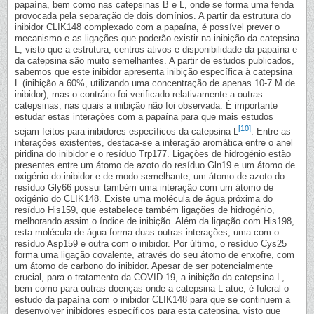
papaína, bem como nas catepsinas B e L, onde se forma uma fenda
provocada pela separação de dois domínios. A partir da estrutura do
inibidor CLIK148 complexado com a papaína, é possível prever o
mecanismo e as ligações que poderão existir na inibição da catepsina
L, visto que a estrutura, centros ativos e disponibilidade da papaína e
da catepsina são muito semelhantes. A partir de estudos publicados,
sabemos que este inibidor apresenta inibição específica à catepsina
L (inibição a 60%, utilizando uma concentração de apenas 10-7 M de
inibidor), mas o contrário foi verificado relativamente a outras
catepsinas, nas quais a inibição não foi observada. É importante
estudar estas interações com a papaína para que mais estudos
[10]
sejam feitos para inibidores específicos da catepsina L
. Entre as
interações existentes, destaca-se a interação aromática entre o anel
piridina do inibidor e o resíduo Trp177. Ligações de hidrogénio estão
presentes entre um átomo de azoto do resíduo Gln19 e um átomo de
oxigénio do inibidor e de modo semelhante, um átomo de azoto do
resíduo Gly66 possui também uma interação com um átomo de
oxigénio do CLIK148. Existe uma molécula de água próxima do
resíduo His159, que estabelece também ligações de hidrogénio,
melhorando assim o índice de inibição. Além da ligação com His198,
esta molécula de água forma duas outras interações, uma com o
resíduo Asp159 e outra com o inibidor. Por último, o resíduo Cys25
forma uma ligação covalente, através do seu átomo de enxofre, com
um átomo de carbono do inibidor. Apesar de ser potencialmente
crucial, para o tratamento da COVID-19, a inibição da catepsina L,
bem como para outras doenças onde a catepsina L atue, é fulcral o
estudo da papaína com o inibidor CLIK148 para que se continuem a
desenvolver inibidores específicos para esta catepsina, visto que