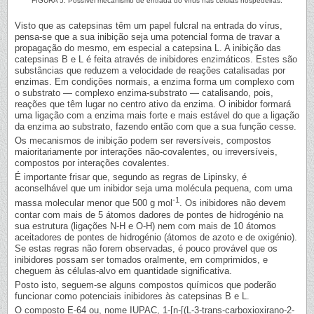
FIGURA 5. Possível mecanismo de entrada do vírus nas células hospedeiras.
Visto que as catepsinas têm um papel fulcral na entrada do vírus,
pensa-se que a sua inibição seja uma potencial forma de travar a
propagação do mesmo, em especial a catepsina L. A inibição das
catepsinas B e L é feita através de inibidores enzimáticos. Estes são
substâncias que reduzem a velocidade de reações catalisadas por
enzimas. Em condições normais, a enzima forma um complexo com
o substrato — complexo enzima-substrato — catalisando, pois,
reações que têm lugar no centro ativo da enzima. O inibidor formará
uma ligação com a enzima mais forte e mais estável do que a ligação
da enzima ao substrato, fazendo então com que a sua função cesse.
Os mecanismos de inibição podem ser reversíveis, compostos
maioritariamente por interações não-covalentes, ou irreversíveis,
compostos por interações covalentes.
É importante frisar que, segundo as regras de Lipinsky, é
aconselhável que um inibidor seja uma molécula pequena, com uma
-1
massa molecular menor que 500 g mol
. Os inibidores não devem
contar com mais de 5 átomos dadores de pontes de hidrogénio na
sua estrutura (ligações N-H e O-H) nem com mais de 10 átomos
aceitadores de pontes de hidrogénio (átomos de azoto e de oxigénio).
Se estas regras não forem observadas, é pouco provável que os
inibidores possam ser tomados oralmente, em comprimidos, e
cheguem às células-alvo em quantidade significativa.
Posto isto, seguem-se alguns compostos químicos que poderão
funcionar como potenciais inibidores às catepsinas B e L.
O composto E-64 ou, nome IUPAC, 1-[n-[(L-3-trans-carboxioxirano-2-