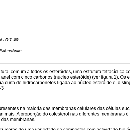
, V3(3):185
tural comum a todos os esteróides, uma estrutura tetracíclica c
 anel com cinco carbonos (núcleo esteróide) (ver figura 1). Os e
curta de hidrocarbonetos ligada ao núcleo esteróide e, disti
-3
resentes na maioria das membranas celulares das células euca
s animais. A proporção do colesterol nas diferentes membranas é 
de das membranas.
precursores de uma variedade de compostos com actividade biológ