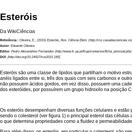
Esteróis
Da WikiCiências
Referência :
Oliveira, E., (2015) Esteróis,
Rev. Ciência Elem.
Autor
:
Eduardo Oliveira
Editor
:
Pedro Alexandrino Fernandes
DOI
:
[
http://doi.org/10.24927/rce2015.185
]
Esteróis são uma classe de lípidos que partilham o motivo estru
anéis ligados entre si, três dos quais com seis carbonos e outro
não possuem ácidos gordos, em vez disso, possuem uma cadeia 
dos esteróides, por possuírem um grupo hidroxilo na posição C
Os esteróis desempenham diversas funções celulares e estão p
sendo o colesterol (ver figura 1) o principal esterol das célula
o que determina propriedades como a fluidez e permeabilida
Para além disso, os esteróis, em particular o colesterol, são 