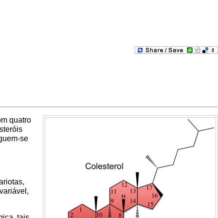
om quatro
steróis
nguem-se
riotas,
variável,
ica, tais