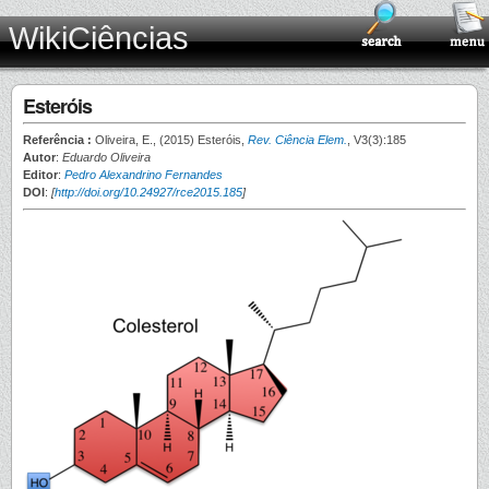
WikiCiências
Esteróis
Referência :
Oliveira, E., (2015) Esteróis,
Rev. Ciência Elem.
, V3(3):185
Autor
:
Eduardo Oliveira
Editor
:
Pedro Alexandrino Fernandes
DOI
:
[
http://doi.org/10.24927/rce2015.185
]