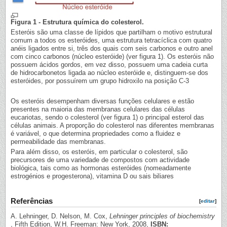
Figura 1 - Estrutura química do colesterol.
Esteróis são uma classe de lípidos que partilham o motivo estrutural
comum a todos os esteróides, uma estrutura tetracíclica com quatro
anéis ligados entre si, três dos quais com seis carbonos e outro anel
com cinco carbonos (núcleo esteróide) (ver figura 1). Os esteróis não
possuem ácidos gordos, em vez disso, possuem uma cadeia curta
de hidrocarbonetos ligada ao núcleo esteróide e, distinguem-se dos
esteróides, por possuírem um grupo hidroxilo na posição C-3
Os esteróis desempenham diversas funções celulares e estão
presentes na maioria das membranas celulares das células
eucariotas, sendo o colesterol (ver figura 1) o principal esterol das
células animais. A proporção do colesterol nas diferentes membranas
é variável, o que determina propriedades como a fluidez e
permeabilidade das membranas.
Para além disso, os esteróis, em particular o colesterol, são
precursores de uma variedade de compostos com actividade
biológica, tais como as hormonas esteróides (nomeadamente
estrogénios e progesterona), vitamina D ou sais biliares
Referências
[
editar
]
A. Lehninger, D. Nelson, M. Cox,
Lehninger principles of biochemistry
, Fifth Edition, W.H. Freeman: New York, 2008,
ISBN: