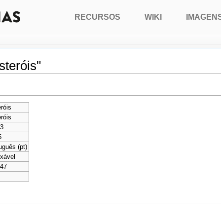
RECURSOS
WIKI
IMAGEN
steróis"
róis
róis
63
5
uguês (pt)
xável
547