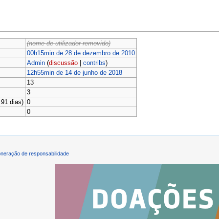
(nome de utilizador removido)
00h15min de 28 de dezembro de 2010
Admin
(
discussão
|
contribs
)
12h55min de 14 de junho de 2018
13
3
91 dias)
0
0
neração de responsabilidade