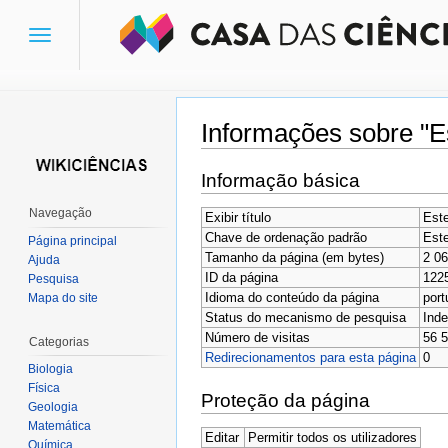
Toggle
navigation
Informações sobre "E
Ir para:
navegação
,
pesquisa
Informação básica
Navegação
Exibir título
Este
Chave de ordenação padrão
Este
Página principal
Tamanho da página (em bytes)
2 0
Ajuda
ID da página
122
Pesquisa
Idioma do conteúdo da página
port
Mapa do site
Status do mecanismo de pesquisa
Inde
Número de visitas
56 
Categorias
Redirecionamentos para esta página
0
Biologia
Física
Proteção da página
Geologia
Matemática
Editar
Permitir todos os utilizadores
Química