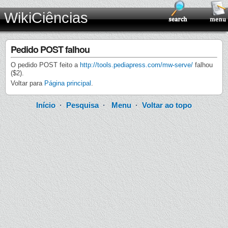
WikiCiências
Pedido POST falhou
O pedido POST feito a
http://tools.pediapress.com/mw-serve/
falhou
($2).
Voltar para
Página principal
.
Início
·
Pesquisa
·
Menu
·
Voltar ao topo