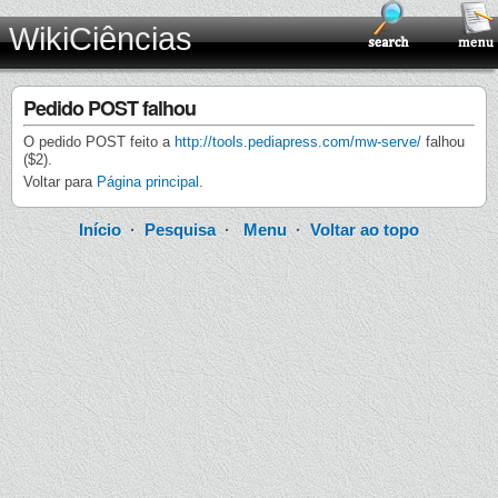
WikiCiências
Pedido POST falhou
O pedido POST feito a
http://tools.pediapress.com/mw-serve/
falhou
($2).
Voltar para
Página principal
.
Início
·
Pesquisa
·
Menu
·
Voltar ao topo