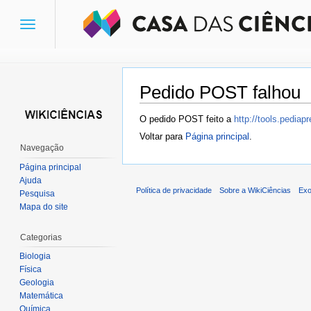
Toggle
navigation
Pedido POST falhou
Ir para:
navegação
,
pesquisa
O pedido POST feito a
http://tools.pedia
Voltar para
Página principal
.
Navegação
Página principal
Ajuda
Política de privacidade
Sobre a WikiCiências
Exo
Pesquisa
Mapa do site
Categorias
Biologia
Física
Geologia
Matemática
Química