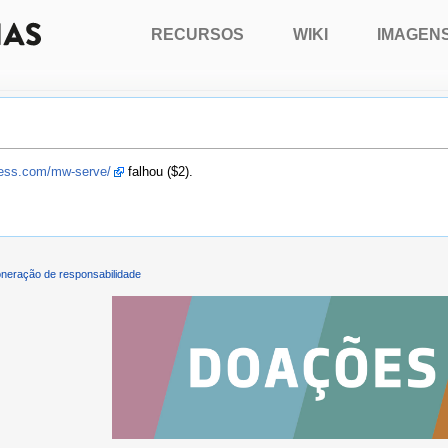
RECURSOS
WIKI
IMAGEN
press.com/mw-serve/
falhou ($2).
neração de responsabilidade