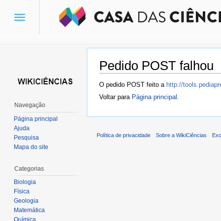
Toggle
navigation
Pedido POST falhou
Ir para:
navegação
,
pesquisa
O pedido POST feito a
http://tools.pedia
Voltar para
Página principal
.
Navegação
Página principal
Ajuda
Política de privacidade
Sobre a WikiCiências
Exo
Pesquisa
Mapa do site
Categorias
Biologia
Física
Geologia
Matemática
Química