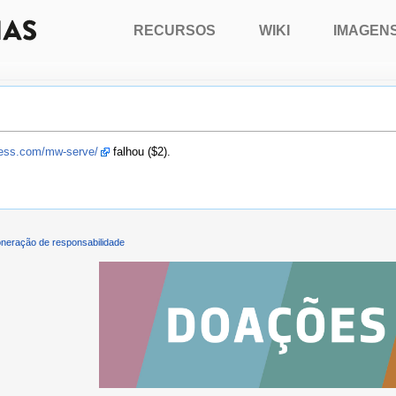
RECURSOS
WIKI
IMAGEN
press.com/mw-serve/
falhou ($2).
neração de responsabilidade