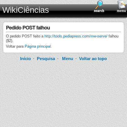
WikiCiências
Pedido POST falhou
O pedido POST feito a
http://tools.pediapress.com/mw-serve/
falhou
($2).
Voltar para
Página principal
.
Início
·
Pesquisa
·
Menu
·
Voltar ao topo