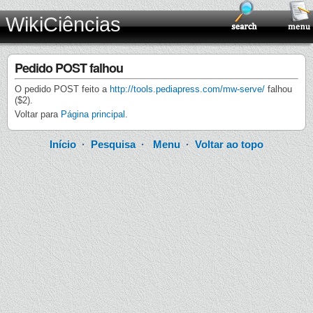
WikiCiências
Pedido POST falhou
O pedido POST feito a
http://tools.pediapress.com/mw-serve/
falhou
($2).
Voltar para
Página principal
.
Início
·
Pesquisa
·
Menu
·
Voltar ao topo