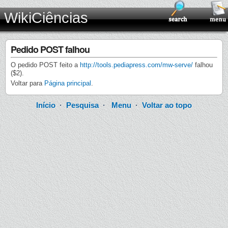
WikiCiências
Pedido POST falhou
O pedido POST feito a
http://tools.pediapress.com/mw-serve/
falhou
($2).
Voltar para
Página principal
.
Início
·
Pesquisa
·
Menu
·
Voltar ao topo