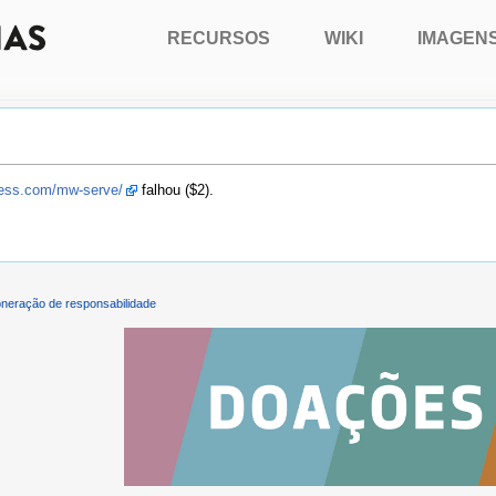
RECURSOS
WIKI
IMAGEN
press.com/mw-serve/
falhou ($2).
neração de responsabilidade