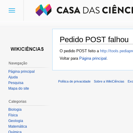
Toggle
navigation
Pedido POST falhou
Ir para:
navegação
,
pesquisa
O pedido POST feito a
http://tools.pedia
Voltar para
Página principal
.
Navegação
Página principal
Ajuda
Política de privacidade
Sobre a WikiCiências
Exo
Pesquisa
Mapa do site
Categorias
Biologia
Física
Geologia
Matemática
Química