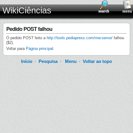
WikiCiências
Pedido POST falhou
O pedido POST feito a
http://tools.pediapress.com/mw-serve/
falhou
($2).
Voltar para
Página principal
.
Início
·
Pesquisa
·
Menu
·
Voltar ao topo