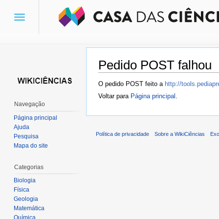
Toggle
navigation
Pedido POST falhou
Ir para:
navegação
,
pesquisa
O pedido POST feito a
http://tools.pedia
Voltar para
Página principal
.
Navegação
Página principal
Ajuda
Política de privacidade
Sobre a WikiCiências
Exo
Pesquisa
Mapa do site
Categorias
Biologia
Física
Geologia
Matemática
Química