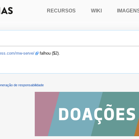
RECURSOS
WIKI
IMAGEN
press.com/mw-serve/
falhou ($2).
neração de responsabilidade