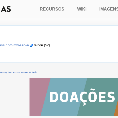
RECURSOS
WIKI
IMAGEN
press.com/mw-serve/
falhou ($2).
neração de responsabilidade