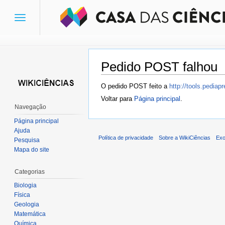
Toggle
navigation
Pedido POST falhou
Ir para:
navegação
,
pesquisa
O pedido POST feito a
http://tools.pedia
Voltar para
Página principal
.
Navegação
Página principal
Ajuda
Política de privacidade
Sobre a WikiCiências
Exo
Pesquisa
Mapa do site
Categorias
Biologia
Física
Geologia
Matemática
Química