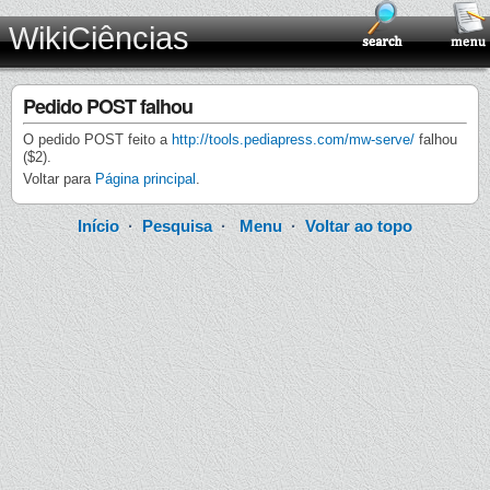
WikiCiências
Pedido POST falhou
O pedido POST feito a
http://tools.pediapress.com/mw-serve/
falhou
($2).
Voltar para
Página principal
.
Início
·
Pesquisa
·
Menu
·
Voltar ao topo