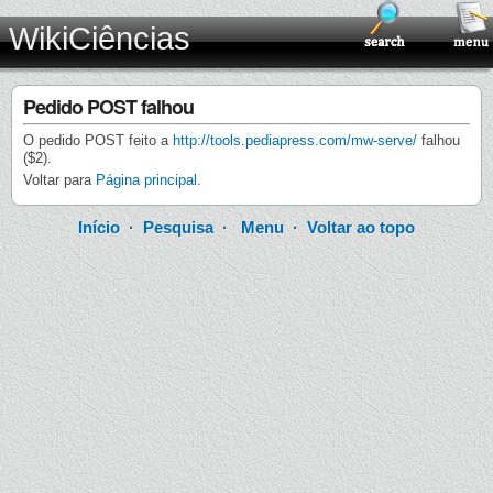
WikiCiências
Pedido POST falhou
O pedido POST feito a
http://tools.pediapress.com/mw-serve/
falhou
($2).
Voltar para
Página principal
.
Início
·
Pesquisa
·
Menu
·
Voltar ao topo