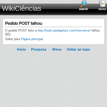
WikiCiências
Pedido POST falhou
O pedido POST feito a
http://tools.pediapress.com/mw-serve/
falhou
($2).
Voltar para
Página principal
.
Início
·
Pesquisa
·
Menu
·
Voltar ao topo