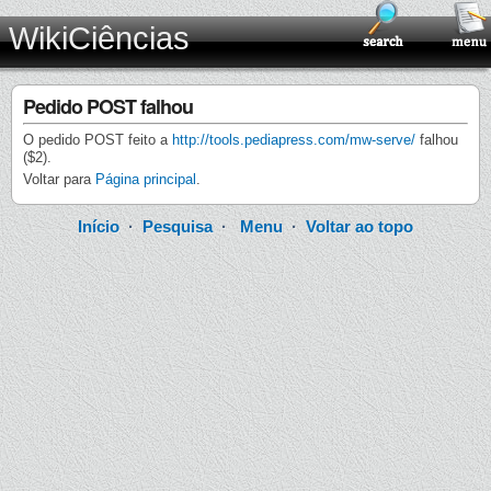
WikiCiências
Pedido POST falhou
O pedido POST feito a
http://tools.pediapress.com/mw-serve/
falhou
($2).
Voltar para
Página principal
.
Início
·
Pesquisa
·
Menu
·
Voltar ao topo