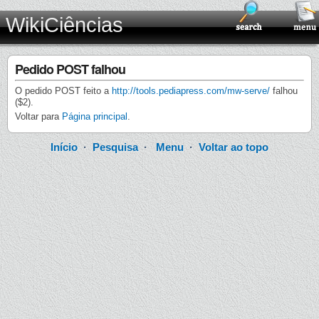
WikiCiências
Pedido POST falhou
O pedido POST feito a
http://tools.pediapress.com/mw-serve/
falhou
($2).
Voltar para
Página principal
.
Início
·
Pesquisa
·
Menu
·
Voltar ao topo