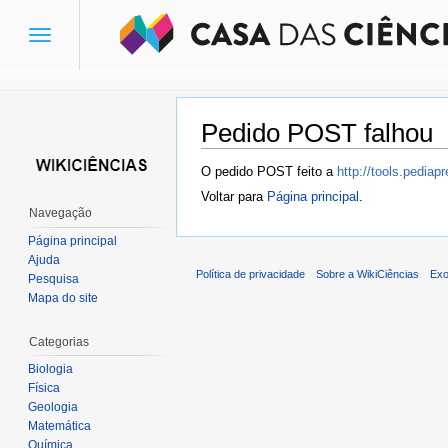
Toggle
navigation
Pedido POST falhou
Ir para:
navegação
,
pesquisa
O pedido POST feito a
http://tools.pedia
Voltar para
Página principal
.
Navegação
Página principal
Ajuda
Política de privacidade
Sobre a WikiCiências
Exo
Pesquisa
Mapa do site
Categorias
Biologia
Física
Geologia
Matemática
Química