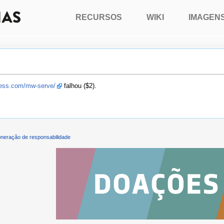
RECURSOS
WIKI
IMAGEN
press.com/mw-serve/
falhou ($2).
neração de responsabilidade