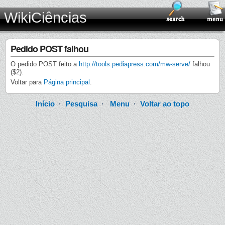
WikiCiências
Pedido POST falhou
O pedido POST feito a
http://tools.pediapress.com/mw-serve/
falhou
($2).
Voltar para
Página principal
.
Início
·
Pesquisa
·
Menu
·
Voltar ao topo