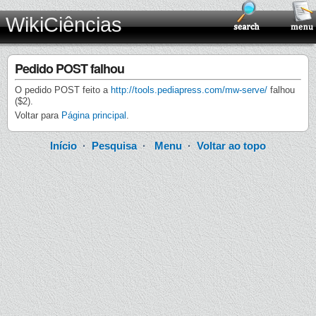
WikiCiências
Pedido POST falhou
O pedido POST feito a
http://tools.pediapress.com/mw-serve/
falhou
($2).
Voltar para
Página principal
.
Início
·
Pesquisa
·
Menu
·
Voltar ao topo