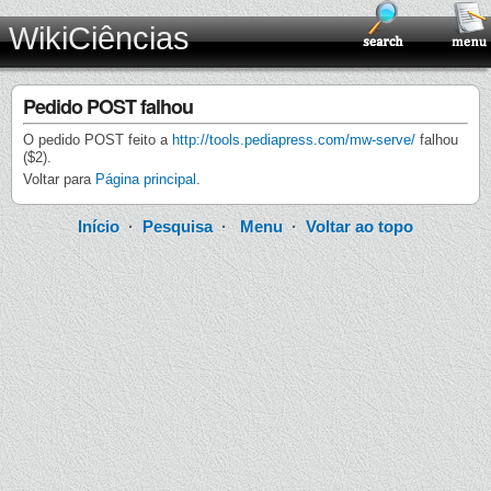
WikiCiências
Pedido POST falhou
O pedido POST feito a
http://tools.pediapress.com/mw-serve/
falhou
($2).
Voltar para
Página principal
.
Início
·
Pesquisa
·
Menu
·
Voltar ao topo