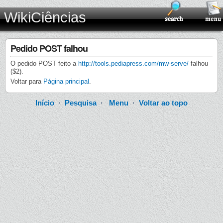
WikiCiências
Pedido POST falhou
O pedido POST feito a
http://tools.pediapress.com/mw-serve/
falhou
($2).
Voltar para
Página principal
.
Início
·
Pesquisa
·
Menu
·
Voltar ao topo