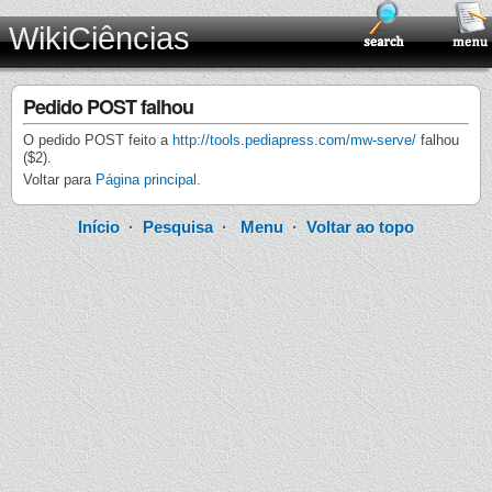
WikiCiências
Pedido POST falhou
O pedido POST feito a
http://tools.pediapress.com/mw-serve/
falhou
($2).
Voltar para
Página principal
.
Início
·
Pesquisa
·
Menu
·
Voltar ao topo