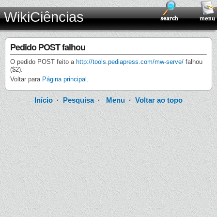
WikiCiências
Pedido POST falhou
O pedido POST feito a
http://tools.pediapress.com/mw-serve/
falhou
($2).
Voltar para
Página principal
.
Início
·
Pesquisa
·
Menu
·
Voltar ao topo