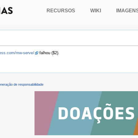
RECURSOS
WIKI
IMAGEN
press.com/mw-serve/
falhou ($2).
neração de responsabilidade