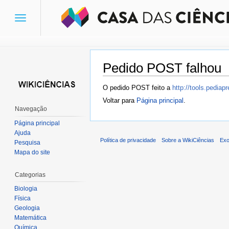
Toggle
navigation
Pedido POST falhou
Ir para:
navegação
,
pesquisa
O pedido POST feito a
http://tools.pedia
Voltar para
Página principal
.
Navegação
Página principal
Ajuda
Política de privacidade
Sobre a WikiCiências
Exo
Pesquisa
Mapa do site
Categorias
Biologia
Física
Geologia
Matemática
Química