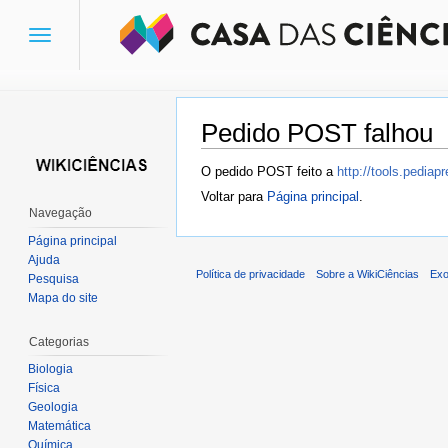
Toggle
navigation
Pedido POST falhou
Ir para:
navegação
,
pesquisa
O pedido POST feito a
http://tools.pedia
Voltar para
Página principal
.
Navegação
Página principal
Ajuda
Política de privacidade
Sobre a WikiCiências
Exo
Pesquisa
Mapa do site
Categorias
Biologia
Física
Geologia
Matemática
Química