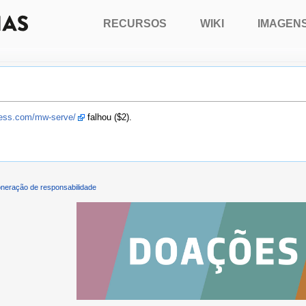
RECURSOS
WIKI
IMAGEN
press.com/mw-serve/
falhou ($2).
neração de responsabilidade