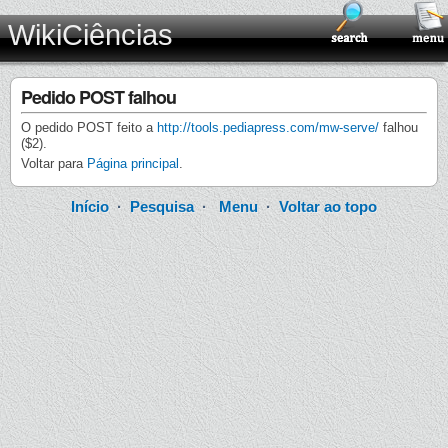
WikiCiências
Pedido POST falhou
O pedido POST feito a
http://tools.pediapress.com/mw-serve/
falhou
($2).
Voltar para
Página principal
.
Início
·
Pesquisa
·
Menu
·
Voltar ao topo